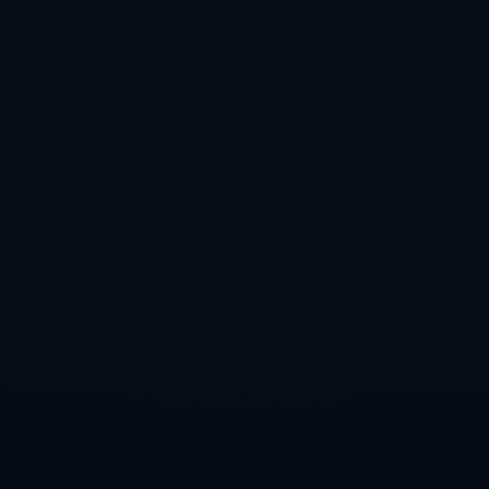
決！厄德高超級貼地斬馬丁內利自擺烏龍！.
RELATED NEWS
世界杯比分预测高手心得交流
世界杯买球入口官方网站推荐
世界杯滚球历史数据分析，让你抓准胜负脉络
世界杯下注经验交流，实用心得探讨
世界杯竞猜平台排行榜数据研究
探究2026世界杯竞猜市场未来发展方向
CATEGORIES