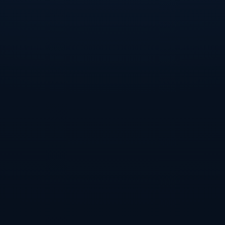
**獨特的足球哲學**
對於瓜迪奧拉來說，足球不僅是勝負的較量，更是一種藝術的
體現。他相信，*當一支隊伍能夠在不斷的競爭中保持穩定，
最終便能迸發出最大的潛力*。正是因為這份堅持，他的足球
哲學才能在夜空中綻放出璀璨的光芒，也讓無數球迷為之著
迷。