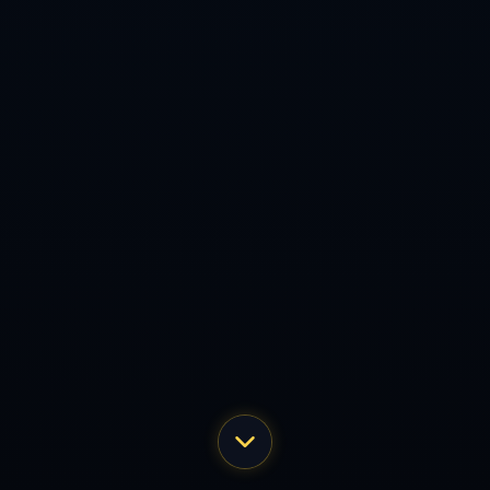
精彩世界杯比分直播，多场赛事同步推送
CONTACT US
Contact: 必一运动bsport体育
Phone: 13561375950
Tel: 0371-5296915
E-mail: admin@btiyu-news.com
Add:湖北省襄阳市樊城区高新区高新技术创业服务中心
Copyright 2024
必一运动Bsport体育 - 权威体育平台官网
All Rights by
必一运
动bsport体育
Share
Call
Top