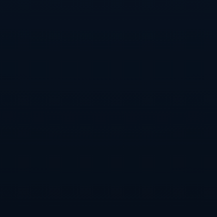
為未來校園籃球乃至全國籃球發展的新驅動力。
---
**突破的不只是比賽，更是教育理念的革新**
華中科技大學的勝利充分展現了體育與教育融合的魅力。*此
次33聯賽桂冠的奪取是校園體育的成功案例*，也為其他高校
指出了一條兼顧學術和體育的新路徑。在未來，我們有理由相
信，更多高校會以華中科大的例子為標杆，推進中國校園籃球
乃至校園體育的全面繁榮。
PREVIOUS：
張路點評：張稀哲備戰充足 阿德本羅體能存
疑.
NEXT：
不換人引起質疑？瓜帥正面回應讓球迷替他輪
換！.