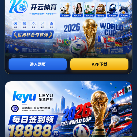
台。近日，*華中科技大學女籃*在中國大學生33女籃聯賽中以
其領先的實力和出色的表現，一舉摘得聯賽桂冠，並成功包攬
了“最有價值球員”（MVP）與“最佳教練”兩項重磅榮譽。這場
勝利不僅刷新了聯賽歷史，也為校園籃球樹立了新標杆。
---
**華中科大女籃的奮鬥之路：從默默無聞到耀眼明星**
作為傳統理工名校，華中科技大學以學術研究聞名，但華中科
大女籃的崛起讓更多人了解到了該校在體育方面的優秀潛力。
本屆中國大學生33女籃聯賽，該校女籃從分組賽一路高歌猛
進，在殘酷的淘汰賽中穩扎穩打，最終在總決賽中以**絕對性
的優勢擊敗實力強勁的對手**，成功奪冠。
這樣的成績背後是對長期規劃與刻苦訓練的彰顯。數據顯示，
該隊在關鍵比賽階段的3分命中率高達驚人的48%，足以證明
球員過硬的心理素質和技術運用能力。同時，*球隊靈活應對