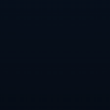
PREVIOUS：
波斯特科格魯：熱刺更衣室已如夜店 球員音
樂品味獨特.
NEXT：
拜仁慕尼黑榮譽球員蓋德·穆勒的雕像在安聯球場
外正式揭幕.
RELATED NEWS
世界杯比分预测高手心得交流
世界杯买球入口官方网站推荐
世界杯滚球历史数据分析，让你抓准胜负脉络
世界杯下注经验交流，实用心得探讨
世界杯竞猜平台排行榜数据研究
探究2026世界杯竞猜市场未来发展方向