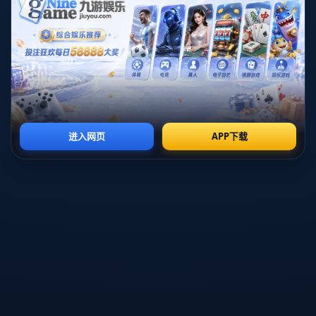
将比赛推向高潮的是四川九牛的第二粒进球——来自**王琪的
一脚技惊四座的远射世界波**。
比赛第64分钟，王琪在距离球门约30米处接到队友传球后，没
有丝毫犹豫直接起脚射门。皮球带着极强的旋转划出一道美妙
的弧线，直入球门死角。这记世界级的进球彻底点燃了全场观
众的热情，也让四川九牛气势更加高涨。值得一提的是，这粒
入球充分展示了中国年轻球员在技术和打法上的成长以及敢于
尝试的信心。