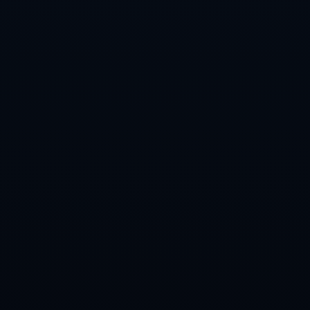
NEWS
方昊独进四球！“迪拜杯”次轮U-23国足4-2战胜泰国队
意甲第1輪萊切1-2國際米蘭 盧卡庫閃擊鄧弗裏斯讀秒絕殺.
曼聯將以9000萬歐完成桑喬轉會.
世界杯比分入口足球迷必备神器
申花vs川崎技术统计：射门25比6、射正11比0
西甲第9輪國家德比 皇家馬德裏vs巴塞羅那前瞻.
齊爾克澤：孔帕尼的指導對我職業生涯意義深遠 導師教誨貫
如春風.
喬·科爾遺憾波切蒂諾 結構上切爾西存瑕.