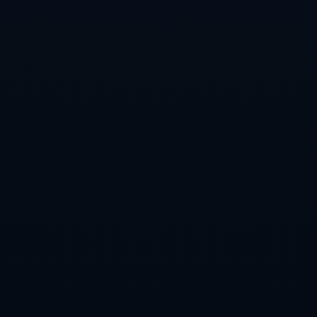
世界杯比分预测高手心得交流
世界杯买球入口官方网站推荐
世界杯滚球历史数据分析，让你抓准胜负脉络
世界杯下注经验交流，实用心得探讨
世界杯竞猜平台排行榜数据研究
探究2026世界杯竞猜市场未来发展方向
CATEGORIES
公司新闻
行业资讯