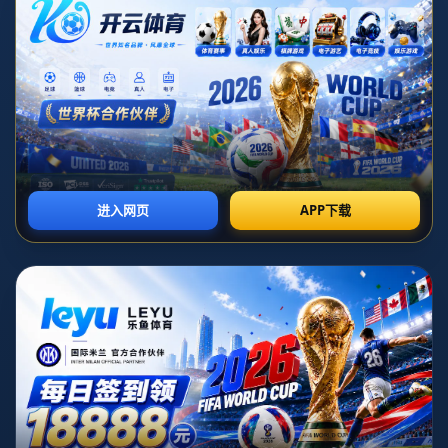
四川九牛**这场“巴蜀德比”吸引了大批球迷的关注。这是一场
既具地方情怀又充满竞技悬念的较量，双方都展现了极强的求
胜欲望。最终，**四川九牛以2-1的比分力克同省劲旅成都蓉
城**，成功挺进下一轮。本场比赛不仅结果令人关注，比赛过
程中的关键时刻更是让人印象深刻：**夏达龙精准头槌打破僵
局，而王琪的世界波则彻底点燃了赛场气氛**。
### 强强对话开启，场面激烈火爆
作为中国足球足协杯的关注焦点战，这场成都蓉城对阵四川九
牛的比赛从赛前就备受期待。两支球队不仅地理位置相近，情
感联系深厚，实力上也各具特色。成都蓉城近年来在中超联赛
打拼，整体实力不容小觑，而四川九牛则以其冲劲和团结在中
甲展现了极强的竞争力。