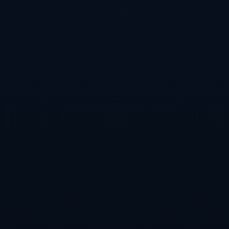
式。
现代足球要求团队之间有高度的默契与配合，而这在很大程度
上依赖于本土球员的技术水平和心态稳定。因此，各俱乐部应
更加注重本土球员的挖掘与培养，同时合理利用外援的技术优
势，推动球队整体水平的提升。
在中国足球不断发展的今天，海港与泰山的对比无疑为其他球
队提供了重要的思考方向。**依靠外援固然重要，但**如何塑