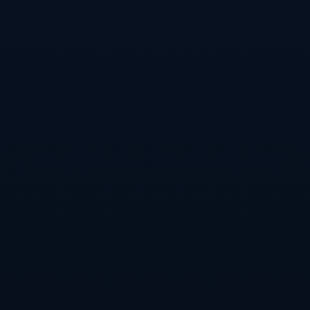
**持续发展的关键:平衡与创新**
尽管外援在增加比赛观赏性和提升技术水平方面发挥了重要作
用，但是如何在依赖外援与发展本土球员之间取得平衡，才是
球队稳定发展的关键。毛剑卿的质疑事实上是对中国足球未来
发展的提醒。**山东泰山的成功经验**表明，依托于本土球员
的深厚实力，辅以合适的外援，是一种成功且可持续的发展模