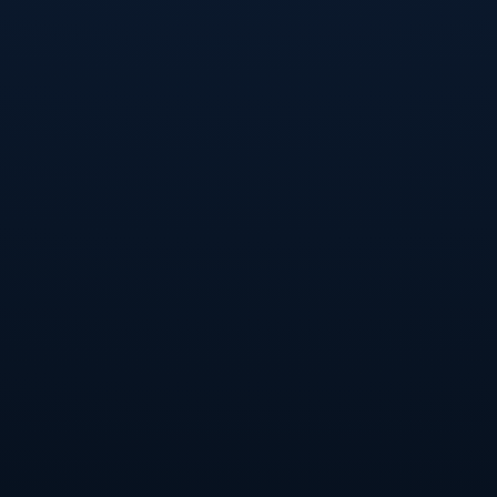
声音指出，这导致了海港在面对突发情况或外援无法上场时，
整体竞争力有所下降。
相反，山东泰山则选择了一条更为平衡的发展路径。他们通过
投入资源建立强大的本土球员培养体系，使得**本土球员**在
球队中占据了更为重要的位置。比如在中超联赛的多个赛季
中，泰山队有多名本土球员获得了最佳射手和最佳助攻的荣
誉。