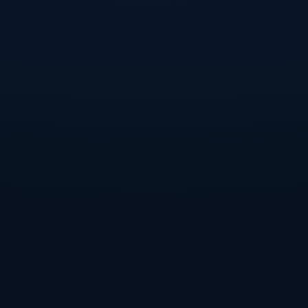
1.85亿人的坚持，也为中国竞技体育提供了更加厚实的“塔
基”。广泛的参与让运动在青少年阶段就成为一种常态，让更多
孩子在快乐玩耍中打下身体素质和基本运动技能的底子，同时
也为各项目选材输送更丰富的源头。越来越多普通家庭理解并
支持孩子参与体育运动，不再将其视为“占用学习时间”的“干扰
项”，而是视为塑造意志、磨砺性格的重要课堂。从校园足球、
校园篮球，到田径、游泳、冰雪、体操，多元的体育课程和校
外俱乐部，正在从中发掘、培育明日之星，也让中国在多项
目、多层级的国际赛场上具备更持久的竞争力。
从更深层次看，1.85亿的背后，是一种悄然形成的集体气质：
面对生活压力，人们选择用运动来调节情绪、重建秩序；面对
工作节奏的加快，人们在夜跑、瑜伽、力量训练中寻找身心的
平衡；面对外界环境的不确定性，人们通过坚持打卡、不断突
破自我极限来获得确定感和掌控感。这种从个体延展至群体的