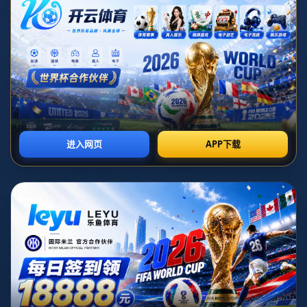
夜色球场上挥汗如雨的年轻人，再到社区小广场上节奏明快的
广场舞队伍，1.85亿人正在用脚步、汗水和坚持，为中国体育
注入不竭的生机，也为这个国家的未来夯实健康与活力的基
石。
如果说竞技体育赛场上的金牌与纪录，是一个国家硬实力的高
光时刻，那么隐藏在1.85亿背后的日常运动者，就是推动中国
体育版图持续扩展的“基本盘”。随着全民健身国家战略的深入
推进，以往只在大赛期间才会短暂点燃的体育热情，如今已经
切实走进了寻常百姓家。从北方冬季的冰雪场地，到南方滨海
城市的马拉松赛道，从西部高原的骑行线路，到东部城市的智
能健身房，这庞大的体育人口群体正在以更加自觉、多元和持
续的方式，把“运动”写进日常。
从数字上看，1.85亿代表的是经常体育锻炼者的稳定规模，这
意味着他们每周会以相对固定的频率，参与跑步、球类、游