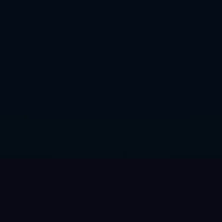
世界杯比分预测高手心得交流
世界杯买球入口官方网站推荐
世界杯滚球历史数据分析，让你抓准胜负脉络
世界杯下注经验交流，实用心得探讨
世界杯竞猜平台排行榜数据研究
探究2026世界杯竞猜市场未来发展方向
CATEGORIES
公司新闻
行业资讯