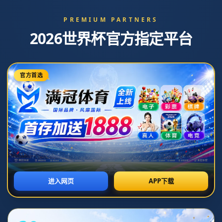
CATEGORIES
Toggle
navigat
NEWS
“中国有数｜1.85亿背后展现中国的生活气息与坚
韧实力”
在最新发布的《中国体育人口发展报告》中，一个格外醒目的
数字映入眼帘——1.85亿。这个数字，代表的是经常参加体育
锻炼的中国人数量，它不是冰冷的统计结果，而是当下中国生
活气息与坚韧实力的真实写照。从清晨公园里的太极方阵，到