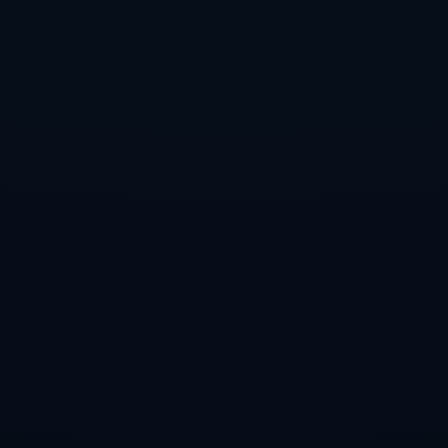
懼的一天”！.
RELATED NEWS
世界杯比分预测高手心得交流
世界杯买球入口官方网站推荐
世界杯滚球历史数据分析，让你抓准胜负脉络
世界杯下注经验交流，实用心得探讨
世界杯竞猜平台排行榜数据研究
探究2026世界杯竞猜市场未来发展方向
CATEGORIES