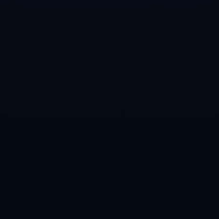
公司新闻
行业资讯
NEWS
法媒：梅西效力大巴黎期間，俱樂部高層曾試圖影響金球獎
評選.
世界杯滚球历史数据分析，让你抓准胜负脉络
姆巴佩怒稱馬克龍不能左右其未來！堅稱將留在大巴黎至
2024！.
德甲球隊2023／24賽季球衣合輯.
浙江隊次節凈勝30分 約克獨得40分 擊敗吉林隊獲勝47分.