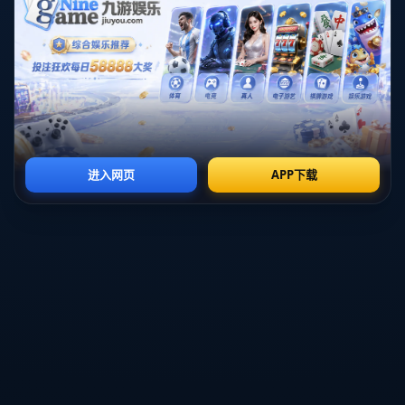
圈吊射**還是**拉什福德的遠射破門**，它們展現的不僅僅是
個人能力，還充分體現了歐聯杯作為國際頂級賽事的技術含量
和吸引力。每一個進球的背後，都是球員對場上局勢的冷靜判
斷與技術細節的完美融匯。
此外，這類高光時刻也凸顯了現代足球的多樣性——不同球員
通過獨特的技術風格和高水準的比賽表現，為球迷貢獻了無數
經典瞬間。無論是來自葡萄牙聯賽的貢薩爾維斯，還是來自英