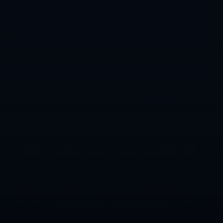
沃尔科特：帕尔默堪比博格坎普范佩西
巴塞羅那宣布拉波爾塔當選球隊新任主席.
世界杯赛事直播赛程解析与对战点评
CONTACT US
Contact: 必一运动bsport体育
Phone: 13561375950
Tel: 0371-5296915
E-mail: admin@btiyu-news.com
Add:湖北省襄阳市樊城区高新区高新技术创业服务中心
Copyright 2024
必一运动Bsport体育 - 权威体育平台官网
All Rights by
必一运