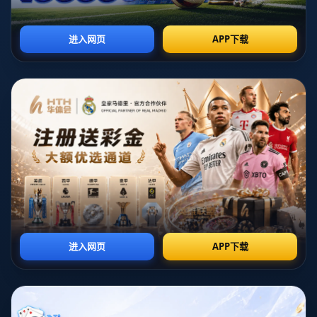
在英格兰足球中，**埃弗顿俱乐部**一直是个备受关注的存
在。作为英超最古老的俱乐部之一，它无论是在历史底蕴还是
球迷基础上都具备一定实力。然而，近年来，球队的表现却不
尽如人意，管理层在是否解雇主帅的问题上面临巨大压力与复
杂的财务挑战，使得情况更加复杂。这一问题不仅关乎埃弗顿
未来的发展方向，更影响到英超赛场的竞争格局。
*在某种程度上，球队主帅对于足球俱乐部而言不仅仅是战术
的实施者，还是球队文化和价值观的代表者。*埃弗顿近期的
战绩不佳，导致球迷和媒体普遍对现任主帅的能力提出质疑。
然而，解雇主帅并不是一个简单的决定。这涉及到的并非仅仅
是更换教练，而是对球队整体架构和发展方向的重新思考。
首先，解雇主帅的**权力问题**是一个值得关注的焦点。在现
代足球世界中，俱乐部管理层与教练之间的关系日益复杂。埃
弗顿的管理层需要权衡球迷的期望和球队的实际能力。球迷的
大量呼声和媒体的推波助澜，或许会让管理层产生更换教练的