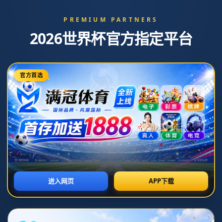
CATEGORIES
Toggle
navigat
NEWS
埃弗頓俱樂部面臨解雇主帥的權力與財政難題.
**埃弗頓俱樂部面臨解雇主帥的權力與財政難題**