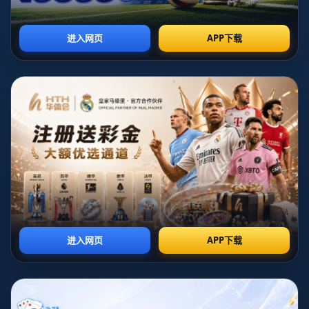
世界杯投注的情绪漩涡在于，它把观赛的快乐和金钱的起落紧
紧绑在一起。心理学研究指出，人在面对不确定结果和金钱风
险时，大脑会产生明显的生理反应，比如心跳加快、注意力高
度集中，这种状态短时间内能放大刺激、让人觉得“很爽”。一
旦投注金额过大或频率过高，情绪就会从兴奋转向焦虑，开始
被“输不起”“还想再翻本”支配。观赛本身的乐趣被侵蚀，只剩下
对输赢的强迫性关注。如果你发现自己看球时总会下意识摸手
机、刷新赔率，甚至在比分领先时仍感到不安，说明你已经被
情绪卷入了投注的漩涡。