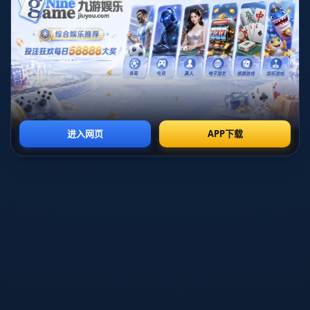
要想在世界杯投注中保持稳定情绪，需要先理解几个常见的心
理陷阱。其一是“控制错觉”：很多球迷自认为对球队、战术、