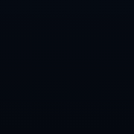
2016盘点：加强新闻服务 营造良好舆论氛围
馬切納盛贊拉莫斯：他將塑造更衣室典範！其貢獻遠超足球
成績！.
德甲第33輪奧格斯堡0-3多特蒙德 大勝十人奧格斯堡 大黃蜂
迎奪冠機會！.
2020中冠联赛总决赛梅县赛区第一轮结束 厦门鹭岛大胜对手
即墨杯2018室内五人制中国足球协会杯拉开帷幕
敢热爱 耀出色 - 女超联赛第八轮 多场比赛上演进球大战
内线崩塌 库里复出无力回天
CONTACT US