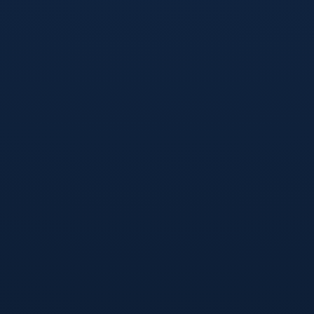
比赛中遭遇早早丢球时，球队没有急于通过长传冲吊去抢回局
面，而是采取了更为理性的调整方式 一是主动降低节奏 通过
后场短传与横向转移，让对手的高压逼抢难以持续 二是增加边
路持球时间 通过边路一对一和小范围配合拉扯出空间，把对手
紧凑的防线拉开 三是耐心等待体能分水岭出现 当对方逼抢强
度下降、阵型逐渐松散时，中路球员才开始大幅度前插，利用
肋部空间完成致命一击 这种以“控节奏”而非“赌对抗”的选择，
让广东良和堂多次在看似不利的局面下完成比分逆转，也为最
终全胜夺冠打下关键基础
从地方劲旅到升级热门中冠平台的“放大镜效应”
在中冠联赛之前，广东良和堂更多被视为一支地方强队 活跃在
省内联赛、城市联赛中，凭借技术风格和团队默契积累了一定
口碑 但中冠的舞台有一种放大镜效应 它会把球队的优点和缺
点一并放大在全国层面的对手和观众面前 2020赛季结束后，
外界谈起中冠联赛时，不仅会提到总决赛的激烈，更会提到“广
东良和堂全胜夺冠”这一关键词 这代表着球队的标签已经从“区