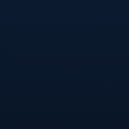
这种连贯培养 也正因如此，广东良和堂在面对不同对手时可以
灵活调整，而不会因为人员变化导致整体质量大幅波动
中冠总决赛的竞技含金量与升级通道的象征价值
从纯竞技层面看，2020中冠联赛总决赛的对抗质量并不逊色于
许多职业联赛中的关键战役 球员们为了冲击更高一级联赛，愿
意在每一次拼抢、每一次前插以及每一次回防中倾尽所有 对广
东良和堂来说，全胜夺冠不仅是一顶荣誉桂冠，更是敲开上一