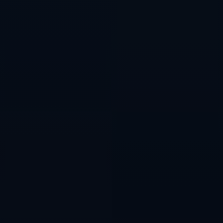
从更宏观的视角看，2020中冠联赛总决赛的结束以及广东良和
堂全胜夺冠，为中国足球带来的意义不止于一项冠军记载 它证