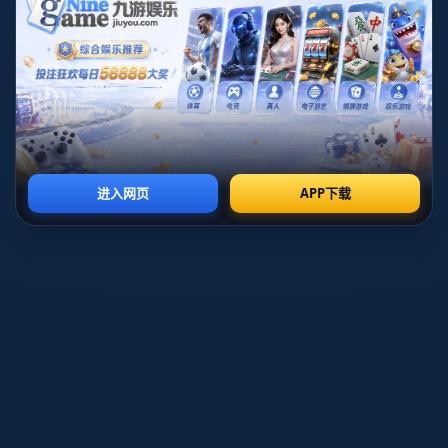
压力之下的心理韧性全胜战绩的隐形成本
从小组赛到总决赛，每一场胜利都会抬高外界对球队的期待 全
胜本身就是一种压力 当广东良和堂进入2020中冠联赛总决赛
阶段时，球队已经不是“黑马”，而是被研究、被针对的对象 对
手会通过录像分析寻找他们的弱点，会在比赛节奏上做文章，
会尝试用身体对抗打乱技术型球员的发挥 正是在这样的环境
中，广东良和堂在关键场次里展现出极强的心理韧性和情绪控
制力 落后时不过度慌乱，领先时不急于扩大比分，而是通过稳
住防线、控制中场来“消耗时间” 这种成熟心态并非一日之功，
而是多年的地方赛事经验、反复的失败教训、和一次次心理建
设的累积
案例分析一场从“劣势开局”到“掌控局势”的典型逆转
在分析广东良和堂的2020赛季时，有一类比赛极具代表性——
开局受挫但最终稳步反超的场次 这类比赛通常以对手高强度压
迫开场，利用身体优势在前场制造混乱 当广东良和堂在这样的