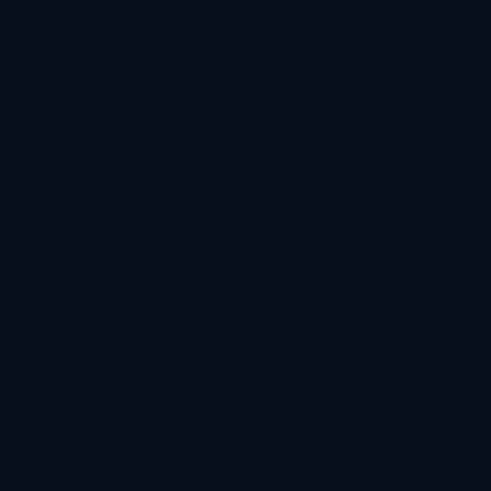
而是通过系统训练和梯队建设，让更多青少年相信自己有机会
走到类似的舞台 当地企业在看到冠军带来的曝光度后，更有动
力通过赞助、合作等方式介入足球领域 这对广东良和堂来说是
资源的拓展，对地区足球来说则是良性循环的开端
从全胜到更高目标中冠冠军的再出发意义
全胜夺冠看似一个句号，事实上更像是广东良和堂新阶段的起
点 在2020中冠联赛总决赛之后，球队面临的挑战是如何在更
高一级联赛中延续竞争力 在中冠，他们拥有相对成熟的战术体
系和相对稳定的核心阵容 但在更高水平的联赛中，对抗强度、
战术复杂度以及比赛节奏都会显著提升 这就要求球队在保留既
有优势的进一步进行结构性升级 例如，在关键位置引入具有更
高经验值或更强对抗能力的球员；在体能储备上进行更精细的
周期化训练；在情报分析层面加强对对手的系统研究 全胜本身
并不意味着完美，它只是说明在原有层级中找不到足以击败这
支球队的对手 真正决定未来高度的，是俱乐部是否愿意在夺冠