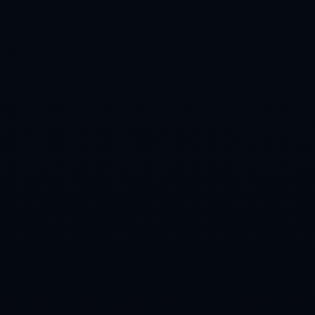
NEWS
掘金4年3200万续约替补新星 最后一年球员选项
世界杯滚球失败原因深度解析
多特放棄E阿爾瓦雷斯、穆尼耶小阿紮爾舒爾茨成出售焦
點！.
意甲第35輪烏迪內斯1-2國際米蘭 勞塔羅破門佩裏西奇建功.
2026世界杯首次三国联合组织挑战
2026世界杯投注：常见误区与应对策略
曼城官方宣布：哈蘭德被選為3月最佳球員!.
中超第18輪廣州隊0-0上海海港 場上機會寥寥雙方僅貢獻一