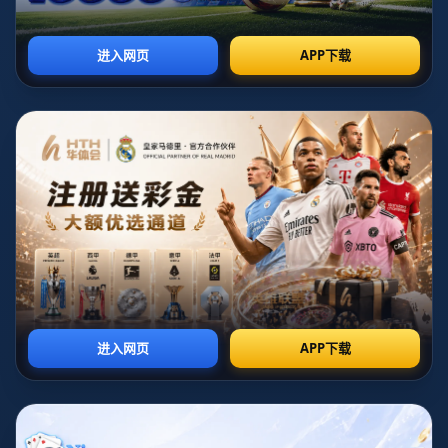
整体成熟
广东良和堂全胜夺冠背后的战术与管理基础
从结果看，全胜夺冠是一串漂亮的数字；从过程看，这更像是
一个长期积累在短时间内集中释放的成果 广东良和堂之所以能
在2020中冠联赛总决赛中完成“封印之战”，关键在于他们在几
个核心维度上建立起了优势 首先是战术执行的统一性 团队并
没有在赛季中频繁变阵，而是在一套相对成熟的体系中，通过
细节打磨来应对不同对手 这种思路在淘汰赛阶段尤为重要——
面对风格各异的球队，广东良和堂依然能保持节奏掌控权，说
明他们在攻守转换、局部逼抢和阵地防守方面已经形成了一套
稳定的模型 其次是俱乐部内部管理的职业化倾向 尽管中冠球
队在资源上难以和职业队相比，但广东良和堂通过更科学的训
练计划、恢复方案以及心理疏导，尽量缩小这种差距 在赛季密
集赛程下依旧保持全队健康和活力，这本身就是一种“隐形竞争
力”