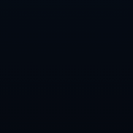
NEWS
喜迎新春欢聚时 万家团圆庆佳节
英超第29輪西漢姆聯3-3阿森納 林皇傳射建功拉卡澤特頭球
救主.
世界杯滚球新趋势：如何适应变化的赛场？
国脚输送大户悉数足协杯晋级 国足集训被迫延后
曼聯前隊長瓦倫西亞宣布退役 曾9次奪得冠軍獎杯.
2026世界杯北美地区旅游攻略分享
独家世界杯比分直播，不错过任何进球
克萊說我們是聯盟中的絕佳戰隊當陣容齊全時.