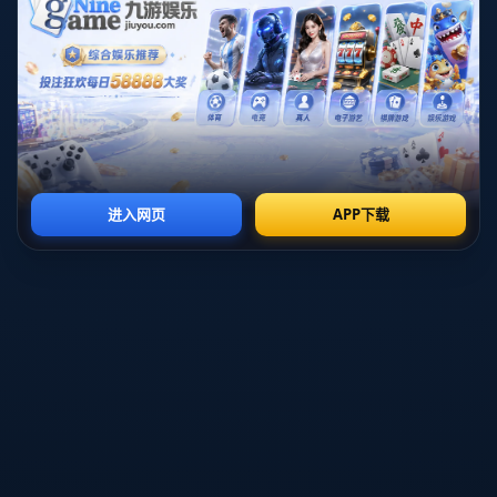
尤为明显，可能导致球员在关键时刻做出错误决策，从而错失
得分机会。
**未来的展望**
面对这样的局面，球队需要建立更加坚实的心理素质，激发球
员的斗志。王秋明指出，加强心理辅导和增强团队凝聚力，或
许能在未来的比赛中实现反弹。与心理专家的合作，可以帮助
球员们在面对压力时保持冷静，稳定发挥自己的水平。