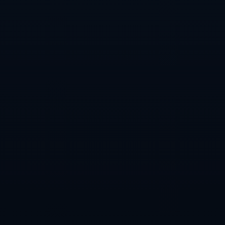
世界杯比分预测高手心得交流
世界杯买球入口官方网站推荐
世界杯滚球历史数据分析，让你抓准胜负脉络
世界杯下注经验交流，实用心得探讨
世界杯竞猜平台排行榜数据研究
探究2026世界杯竞猜市场未来发展方向
CATEGORIES
公司新闻
行业资讯