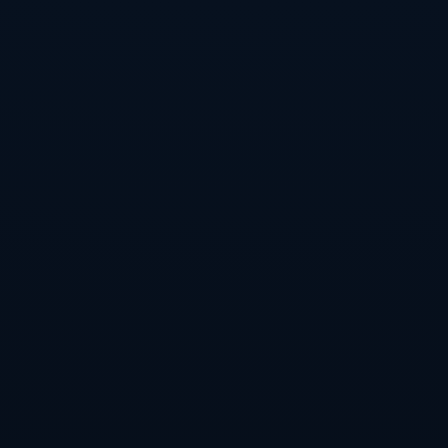
**案例分析：利拉德在关键比赛中的表现**
在回顾利拉德的职业生涯，可以看到他在许多关键比赛中的惊
人表现。例如，2020年季后赛首轮对阵俄克拉荷马城雷霆的第
五场，利拉德在终场前的绝杀投篮将比赛锁定胜局。他的表现
不仅帮助球队晋级，也让他在全联盟的影响力进一步提升。这
样优秀的表现证明了他的能力与重要性，也让开拓者在面临交
易时不得不考虑他的潜在价值。
总的来说，波特兰开拓者拒绝交易利拉德的决策从长远来看可
能是成功的，尤其是在即将到来的与迈阿密热火的比赛中。球
队若能继续依靠利拉德的领导能力，并在其帮助下提高整体表
现，他们将有可能在竞争日益激烈的西部赛区中脱颖而出。对
于球迷们而言，未来的比赛将充满期待，尤其是在这样充满悬
念的赛季中，利拉德能否再次展现出他的英雄本色，引领开拓
者走向更高的荣誉。