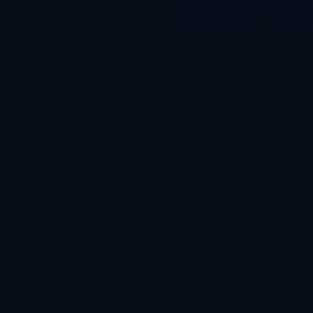
---
## 