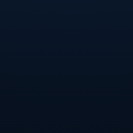
**罗德里的技术特点：完美的中场全能王**
*现代足球**中场位置的代表人物，罗德里拥有全面的技术特点。在场上
**1. 较强的防守拦截能力**
不仅擅长阅读比赛，还能通过精准的抢断和卡位帮助球队化解险情。他是
用。在曼城的比赛体系中，罗德里总是用高效的数据支撑自己的不可替代
茅。
**2. 出色的传球视野**
拥有一双“鹰眼”，能够在高压情况下依然精准传球，为球队的进攻节奏注入
接近92%，这一数据足以证明他是球队无懈可击的转移器和组织核心。
**3. 关键比赛中的大心脏表现**
欧冠决赛的进球，还是其他重大赛事中的稳定发挥，罗德里都展现出了极
逐FIFA年度最佳球员的核心原因之一。**