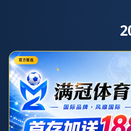
HOME
关于我们
产品中心
CATEGORIES
N
公司新闻
行业资讯
# **
NEWS