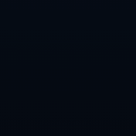
行业资讯
NEWS
春日旅游红火 新场景激发消费新活力
杰弗森：人们总说艾顿要牺牲 可他也是状元啊
科爾表示火箭擅長通過失誤和籃板爭取攻防回合 但波傑今天
掌控了比賽節奏.
世界杯比分预测专家意见与建议
再也不惯着他！山西嚣张外援肘击朱俊龙吃违体，球迷：判
得好！
世界杯投注平台可靠吗？真实用户评价汇总