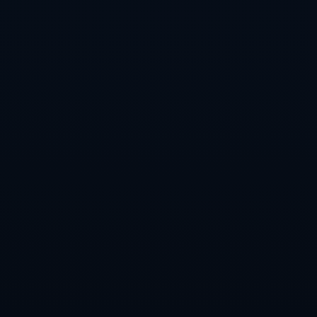
RELATED NEWS
世界杯比分预测高手心得交流
世界杯买球入口官方网站推荐
世界杯滚球历史数据分析，让你抓准胜负脉络
世界杯下注经验交流，实用心得探讨
世界杯竞猜平台排行榜数据研究
探究2026世界杯竞猜市场未来发展方向
CATEGORIES
公司新闻