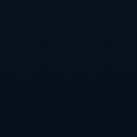
德约科维奇不仅在球场上取得辉煌成绩，还致力于推动网球运
动的普及。他积极参与慈善活动，支持年轻运动员，对全球网
球发展的贡献不可小觑。在全球运动员中，他的影响力日益增
强，也使他成为了年轻一代选手的榜样。
## 运动员背后的故事
约基奇和德约科维奇的成功，不仅是个人天赋的体现，更是长
期努力和不懈追求的结果。他们的故事激励着无数运动爱好
者。约基奇在成长过程中经历了许多挑战，但他始终坚定自己