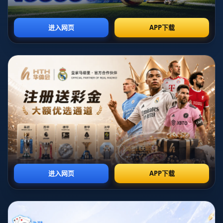
尼古拉·约基奇，作为丹佛掘金队的核心球员，2023年再次证
明了自己的价值。他在NBA赛季中表现出色，带领球队夺得了
**NBA总冠军**，这是掘金队历史上的首次。约基奇凭借其无
与伦比的篮球智商和技术，荣膺**常规赛MVP**，他的场均数