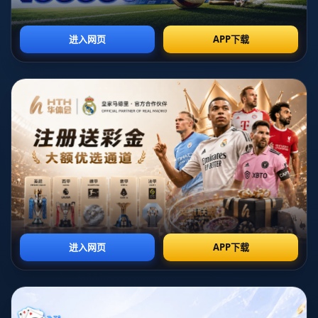
---
### **中超吸引外援的秘诀：高薪+竞技平台**
近年来，中超联赛愈发成为全球足球市场的热门话题。不少球
迷可能还记得，包括奥斯卡、胡尔克、特谢拉等顶级球员都曾
在中超留下辉煌的足迹。中超球队在转会市场上频频出手的关
键因素之一便是“高薪诱惑”。
如果迭戈·科斯塔最终选择加盟中超，很可能得益于**中超球队
提供的丰厚报酬**。此外，他目前的状态也更适合选择一个竞
争压力相对较小但能提供足够经济回报的平台。中超联赛的竞
技水平近年来持续提升，依托于新的战术理念和顶级教练的指
导，为球员们提供了施展才华的机会。
---
### **分析：科斯塔加盟能为中超带来什么？**
1. **提升中超联赛的国际关注度**