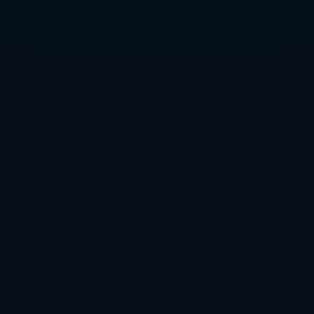
此次迭戈·科斯塔转会中超的消息虽仍未盖棺定论，但无疑在球
迷中掀起了热烈讨论。而他的人气与能力，若能加入其中某个
球队，将成为推动中超联赛发展的新动力。休赛期的转会市
场，已经让人迫不及待期待新的动态。
PREVIOUS：
中超第1輪上海海港0-1武漢長江 徐新首秀飛
踹直紅布魯諾破門.
NEXT：
世界杯16強阿根廷2-1澳大利亞 梅西千場裏程碑終