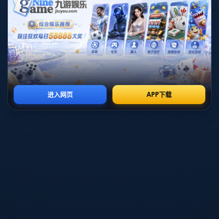
车企正借助体育舞台，加速塑造“技术+环保+速度”的全新品牌
形象。一季度多家新能源品牌围绕马拉松、自行车公开赛及越
野跑赛事展开合作，提供赛事保障车队、移动充电车以及赛事
计时和数据服务，用“智能座舱+运动健康监测”等创新功能打通
汽车科技和运动场景。北京、上海、深圳等地的城市路跑赛事
中，新能源车队已经成为赛道旁醒目的移动“广告牌”。赛事运
营方坦言，“过去我们更多把汽车看作赞助LOGO，如今更把它
视为赛事技术和服务体系的一部分。”这种角色转变，折射出汽
车工业与体育产业从简单赞助迈向深度协同的趋势。
双位数增幅也为体育场馆建设和大型综合赛事提供了底气。多
地在谋划未来3—5年的体育发展规划时，已将“智慧交通+智慧
赛事”的综合方案纳入考量：新建或翻新的体育场馆及训练基地
周边，将同步布局更完善的停车及充电配套设施，部分地方还
酝酿以体育园区为核心，打造汽车露营地、房车营地和户外运
动综合体。一季度车市的火热让房车、自驾车市场预期升温，
一些体育旅游目的地已经将汽车营地视作吸引大众参与徒步、