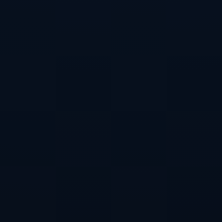
户外装备。对许多普通人而言，开车不是目的，抵达运动场景
才是旅行的真正起点。随着汽车保有量上升和使用成本优化，
人们在参与中长距离路跑、自行车骑行、铁人三项等运动时，
更习惯以汽车作为“移动补给站”和“流动更衣室”。体育社会学者
认为，汽车产销的跃升正在催生一种“以车为轴”的运动生活
圈，它重塑的是体育的时空边界，让更多人有机会走出小区球
场，走向更广阔的户外空间。
任何高速增长都伴随着结构调整和升级考验。一季度双位数增
幅背后，是车企在技术迭代、品牌分化竞争中承压前行的现
实。当产销量提升带来市场扩张，体育领域如何避免简单的“贴
牌式”合作，真正实现赛事组织水平的提升和运动文化的丰富，
成为下一阶段的重要命题。一些行业观察者提醒，如果体育只
被视作营销的“展板”，而忽视青少年培训、基层赛事和大众健
身体系建设，那么汽车产销带来的资源红利将难以转化为体育
强国所需的长期动能。相反，只有当车企愿意把更多预算投向
校园联赛、社区小型赛事，为孩子们的足球梦、篮球梦、赛车