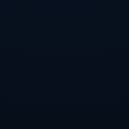
在足球领域创造更多的辉煌。*
PREVIOUS：
泰山队补强还没准信 卡约去留存疑 何小珂等
待机会
NEXT：
中超第26抡：保级圈大乱斗 上海双雄遭遇麻烦
RELATED NEWS