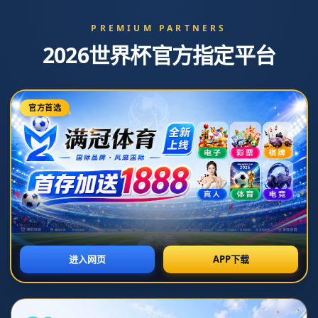
CATEGORIES
Toggle
navigat
NEWS
乔瓦尼：像内马尔？这样评价很开心 他是我的偶
像
**乔瓦尼：像内马尔？这样评价很开心 他是我的偶像**
在足球界，能够与超级巨星内马尔联系在一起，是一件多么让
人兴奋的事情。尤其对于年轻球员乔瓦尼而言，他在赛场上的