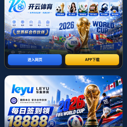
才华被拿来与内马尔相提并论，不仅仅是一种肯定，更是一种
激励。*本文将深入探讨乔瓦尼的成长历程，以及他与内马尔
的共同点，为什么他的表现会让人不禁想起这位巴西传奇球
星。*
乔瓦尼，这位年轻的天才球员，以其潇洒的球风和卓越的球技
吸引了众多球迷和专家的关注。**“乔瓦尼：像内马尔？”**这
样的评价无疑给了他巨大的鼓舞。在接受采访时，乔瓦尼表
示：“这是对我极大的认可，内马尔一直是我的偶像，能够和他
相比较是我的荣幸。”
从乔瓦尼的技术特点来看，我们不难发现他与内马尔的相似之
处。*首先，他的控球能力极为出色，常常能够在狭小空间内
游刃有余地控球，突破对手。*其次，他在比赛中展现出的创
造力和视野，与内马尔无疑同出一辙。不仅如此，乔瓦尼也具
备了与内马尔一样的速度和灵活性，使得他在球场上成为一个
难以捉摸的攻击点。