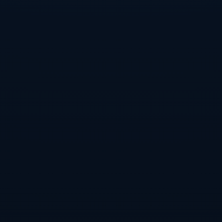
类似的情况不妨以切尔西上赛季为例。球队核心中场坎特和科
瓦西奇长时间伤缺一度让球队排名暴跌，但在这两位重要球员
复出后，切尔西迅速找回状态并最终稳住欧战席位。曼联目前
正面临类似的节奏变化，重要球员的康复预计将是逆转局势的
开始。
---
滕哈赫透露的这一时间节点——一月中旬，或许将成为曼联战
术调整和成绩反弹的关键时期。芒特和卡塞米罗，不仅仅是红
魔阵中缺失的“拼图”，更可能是球队竞争力全面恢复的重要转
折点。在未来的比赛中，他们能否完美融入并带来质变，值得
期待！