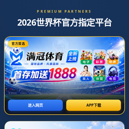
CATEGORIES
Toggle
navigat
NEWS
世界杯外围平台注册流程详解
世界杯外围平台注册流程详解实用指南
对于很多球迷来说，世界杯不仅是一场视觉盛宴，更是一种参
与感和话题感的集中释放。随着线上平台的发展，不少人会在
合法合规的前提下，通过世界杯外围平台参与相关活动，以增
加观赛乐趣。然而不少新手在接触这类平台时，往往会被复杂