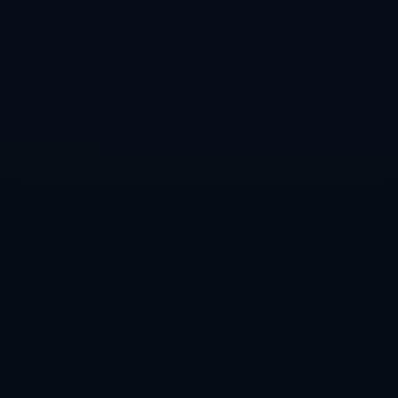
新手实操案例简析
以一个首次参与世界杯外围的用户为例 他在朋友推荐下选择了
某合规平台 首先通过官方网站确认域名真实性 并查阅其牌照
信息 确认后点击首页注册按钮 进入注册页 输入账号名 强密码
和手机号 接收验证码完成初步注册。之后系统提示进行实名认
证 他上传了证件照片 完成审核 再通过邮件激活账号 并在设置
里开启了双重认证。在绑定银行卡之前 他仔细阅读了充值说明
及提现规则 了解到账时间和可能的手续费 同时在账户中设置
每日限额 确保投入在可承受范围内。整个流程用时不到二十分
钟 但通过有步骤地完成 每一个环节都清晰可控 既提升了观赛