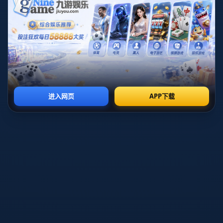
一 账号名或登录名 通常建议设置为不含敏感信息的英文 数字
组合 避免使用真实姓名或手机号作为账号名
二 登录密码 建议设置不少于八位 包含大小写字母 数字以及特
殊符号 保证一定复杂度 同时不要复用你在其他网站使用过的
密码
三 联系方式 大多数平台注册时会要求绑定手机或邮箱 用于找
回密码及接收安全通知
四 货币类型和语言选项 部分国际平台允许选择账户币种和界
面语言 注册时就要一次性确认好 以免后续切换麻烦
在这一阶段 避免在公共网络环境下填写敏感信息 例如公共
WiFi 网吧或者共享办公区域 以降低信息被截取的风险。
身份验证与真实资料校验
为了符合监管要求以及防范风险 许多世界杯外围平台注册会设
置实名认证 KYC验证环节 这也是不少新手容易犹豫的地方。身
份验证通常包括上传身份证件照片 填写真实姓名 出生日期 以