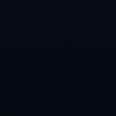
世界杯竞猜平台排行榜数据研究
探究2026世界杯竞猜市场未来发展方向
CATEGORIES
公司新闻
行业资讯
NEWS
西北大區總決賽激情一觸即發 冠亞爭奪讓人忍俊不禁 天元錳
業成就了自己的偉大時刻.
世界杯比分的历史之最和大冷门
C罗提议引进德布劳内 100万镑周薪+5000万签字费