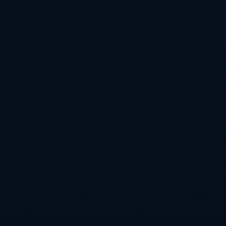
露。由此可见 资金操作必须在官方平台或正规客户端内完成
不要轻信搜索结果或陌生链接。此外 很多平台允许设置日限额
周限额 以及单笔限额 这些工具能帮助你在观赛情绪高涨时 保
持基本理性 管理自己的投入。
了解规则条款与风控机制
注册完成并不意味着流程结束 真正负责任的参与方式 是在使
用账户前充分理解平台规则。在世界杯外围平台注册后的首要
任务之一 是仔细查看以下内容
一 用户协议 其中会说明平台与用户之间的权利义务 账户冻结
条件 争议解决途径等
二 赔率规则 与结算方式 了解不同玩法的计算逻辑和时间节点
避免因误解而产生争执
三 活动条款 对于世界杯期间各类奖金返还 首投礼金 连赢连输
奖励等 要特别注意其限制条件和流水要求
四 风险提示 一些平台会明确提醒用户控制投入 避免过度参与