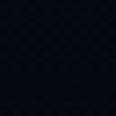
如何选择正规世界杯外围平台？技巧分享
一针见血！周琦：国外训练时间短 效果却更好
基恩：不解教練為何縱容惹事球員，曼聯以前可是會試圖將
他們趕出門的！.
步行者与国王完成交易 两次轮签换成杜艾尔特
埃弗頓名將米拉拉斯宣布掛靴！令人懷念的埃弗頓技術流時
代！.
CONTACT US
Contact: 必一运动bsport体育
Phone: 13561375950