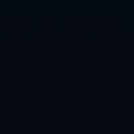
世界杯比分预测高手心得交流
世界杯买球入口官方网站推荐
世界杯滚球历史数据分析，让你抓准胜负脉络
世界杯下注经验交流，实用心得探讨
世界杯竞猜平台排行榜数据研究
探究2026世界杯竞猜市场未来发展方向
CATEGORIES
公司新闻
行业资讯
NEWS