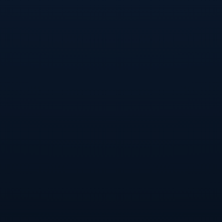
承受” 一个比较稳健的原则是 在整个世界杯周期 为自己设定一
个总预算 并且将每次投入控制在预算的5到10之内 而不是因为
一两场输赢就随意加码或梭哈 举个简单案例 一位新手小李为
世界杯设定了1000的娱乐预算 每场最多下注50 即便连输五场
还保有75的资金可以冷静调整 如果他被一场“看好的比赛”冲昏
头脑 一口气押上500 一旦结果不如预期 心态崩溃 之后很容易
进入“想把输的赢回来”的恶性循环 资金管理的核心在于 接受输
赢本身就是游戏的一部分 而不是用情绪做决定 正确做法是 每
一场下注前 先问自己 如果亏损这笔金额 是否还能保持理性 若
答案是否定 那就说明金额过大