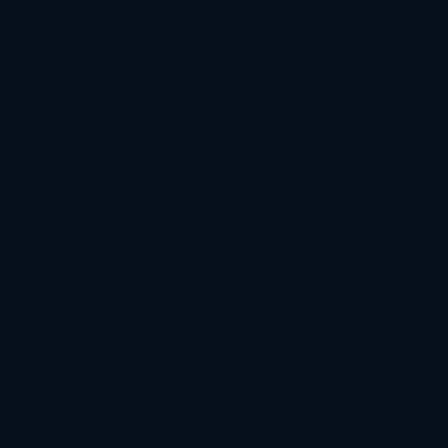
世界杯外围竞猜更像一场耐心和纪律的考验 建议新手为自己设
定几条简单的纪律规则 比如 每天最多参与几场比赛 每天或每
轮比赛的亏损上限达到就停止 当出现连续三场判断失误时 暂
停一天 只看球不下注 这些看似简单的限制 做到的人并不多 但
真正能长期参与而不被伤害的人 几乎都坚持着类似的原则 同
时也要提醒自己 不要在喝酒后 或情绪过于激动时下注 因为此
时更容易冲动行事 忽略冷静分析