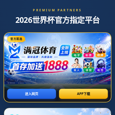
CATEGORIES
Toggle
navigat
NEWS
世界杯外围竞猜新手入门指南
世界杯外围竞猜新手入门指南实战解析
每逢世界杯 全球球迷的关注点不仅在赛场上 也在各种外围竞
猜上 对很多第一次接触世界杯外围竞猜的新手来说 既兴奋又
有点迷茫 不知道从哪里下手 害怕一不小心就掉进坑里 本篇新
手入门指南将从基础概念 盘口理解 风险控制与实战思路等方