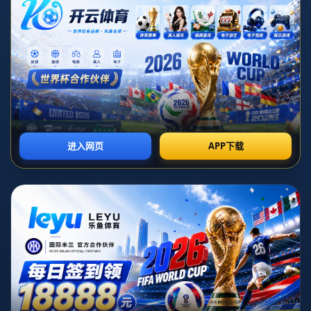
在中国足球的历史长河中，**国足**的表现时常引发热烈讨论
与期待，尤其是在面对某些对手时的失利更加令人痛心。近
日，有言论提到，国足如果输给**巴林队**，那么其后果可能
会比输给**日本队**整整多七分的惨痛。这一论调不仅引发广
泛关注，也让人深思：国足的未来究竟在何方？为何一场输球
竟能引发如此大的讨论？
#### 为什么输巴林的后果更为严重？
首先，**巴林队**在亚洲足球的地位与实力相较于**日本队
**可谓微不足道。在国际足坛，**巴林队**并不享有高声望，