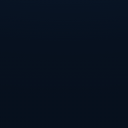
#### 症结与出路
显然，**国足**的现状并非一朝一夕所能改变。解决这一困境
需要从根本上分析症结所在。首先，足球文化的建立与普及显
得尤为重要。近年来，专业青训体系的建设有所起色，但未能
形成系统性的成果。国内俱乐部的发展停滞与整体实力的提升
同样是亟需解决的问题。
不过，值得注意的是，虽然现实环境和球员心理签处于低谷，