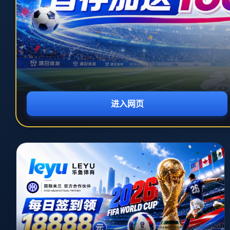
西漢姆聯歐會杯奪冠 埃莫森成歐洲賽事
了新的
大滿貫首人！.
合作备
如何选择可靠的世界杯外围平台
设球探
在比利
北京國安符合中性化隊名有望 中赫與中
术评估
信股權轉讓順利推進.
時隔十年重返法甲！奧巴加盟馬賽！.
比利时
最后半节领先8分被追平 中国男篮和巴
心理韧
林进加时
和简单
中国足球新长征，团结奋进再出发 第一
判断”
届中青赛参赛队伍参观中央红军长征出
签署青
发地纪念园
量不足
貝利：巴西足球傳奇人物逝世.
式可以
个理念
IFFHS評20世紀女足最佳陣容 中國球