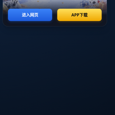
尝试常常强调“短期见效”希望在有限周期内通过引进
主义和系统工程通过在青少年阶段打牢基础期待十年
理性化体现出管理者对于足球发展规律更清醒的认识也
一标准和持续跟进效果参差不齐此次中国足协与比利
计考核评价和数据统计方面形成全国统一模板在此基
准化又可复制的训练单元有利于在不同城市和地区快
时青训格外强调尊重多元包容失败与反思以及团队协
植入球员的行为模式对于处在应试教育压力之下的中
将“教育型足球”的理念与校园教育结合那么青训体系
年
层教练储备等方面存在明显差异简单复制对方模式难