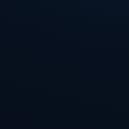
以成功
城市选
地而非
在具体
在部分
评估系
供成熟
从家长
比利时
专家参
和短视
如果把
各级足
面给予