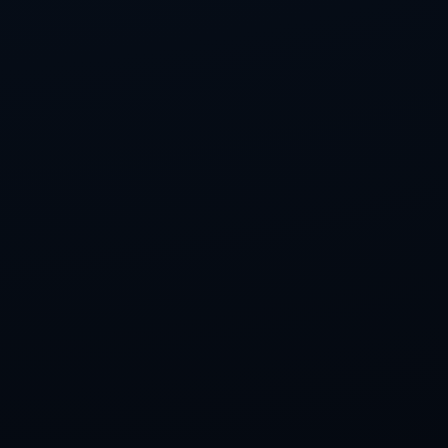
XT：
中国女足不敌英格兰女足 结束世界杯征程