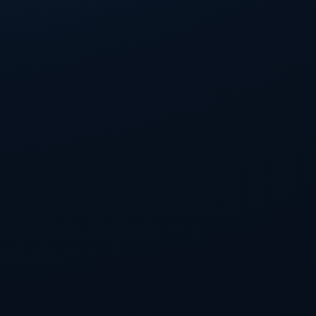
”中国足协需要在项目推进中做好本土化改造例如在不同
过这种“试点 评估 扩散”的渐进式路径让合作真正落
项目规划和效果评估确保信息通畅和目标统一其二是
统一训练大纲其三是开发一套覆盖技术体能战术心理的
可以为中国未来与其他足球强国开展多边青训合作提
更丰富的学习体验部分优秀球员有望通过选拔参与与
留在国内的孩子同样可以在本土基地接触到由比利时
看到努力与成长的对应关系而不被不透明的选拔机制
么最需要被强调的就是持续性和公开度持续性意味着
则而公开度则要求在项目进展经费使用效果评估等方
加强青训合作才能真正转化为中国足球整体竞争力的