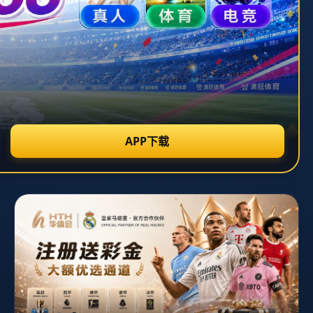
变量和期待
忘录的核心指向是系统化青训升级
从内容上看双方的战略对接并非停留在
与选材体系以及竞赛平台联通等关键环节这意味着未来几年内中国的青训
时经验的映照下进行结构性调整尤其是在人才路径设计上通过引入更科学
指标让“发现苗子”“培养苗子”“输送苗子”形成闭环
足球崛起背后最被频繁提及的案例是他们在小国体量下打造出一代“黄金
性例如在比利时青训中心孩子们被要求在小场对抗中频繁做出决策以提高
技战术演练的模式形成鲜明对比此次合作若能把这种注重“思考的足球”理
的弊端
训合作备忘录的另一层深意在于中国足协希望通过外部优质资源倒逼内部
结构不合理和持续进修机会有限等问题借助比利时足协的成熟体系引入教
在较短周期内提升一线青训教练的理论水平和实战指导能力这类“培训教
更新的教练可以影响整批年龄段球员的成长路径