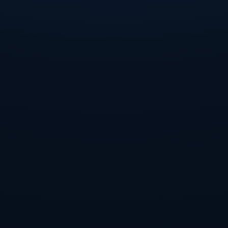
因此这份合作备忘录更合理的定位是“共同实验平台”而非“标准答案文本
择具有代表性的试点将比利时方案分阶段导入不断利用数据反馈进行微调通
停留在象征性交流层面
操作上可以预见几个可能的关键抓手其一是建立中比联合青训工作组负责
高水平青训基地设立“中比合作示范营”由双方派驻教练长期驻点并引入
统通过量化指标来追踪球员成长一旦这些机制成形不仅能服务当前合作也
模板
和青少年球员的视角来看这次青训合作也意味着更清晰可见的成长路径和
俱乐部或青训中心共建的交流项目体验不同风格的训练节奏和比赛强度而
与设计的训练内容关键在于让每一位参与青训的孩子在公平规范的体系中
的功利追求所挤压
这份合作备忘录视为一场关于未来十年甚至二十年中国足球命运的投资那
协俱乐部学校和社会力量在政策变换与成绩起伏中仍然坚持青训优先的原
社会足够的信息以便形成监督与支持只有在公开透明和长期坚持的前提下