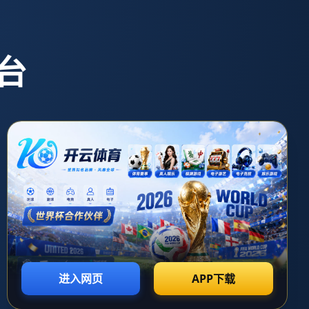
协签署合作备忘录
国足协与比利时足协签署青训合作备忘录的消息传出
从传统欧洲二线球队跃升为世界足坛强队靠的正是体
养路径上展开深度合作这一举动无疑为中国青训注入