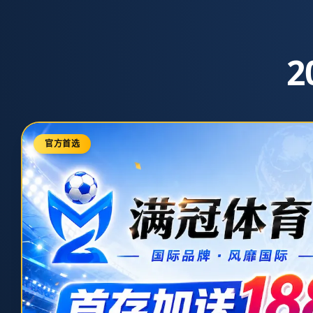
HOME
关于我们
产品中心
CATEGORIES
N
公司新闻
行业资讯
加强青
在世界
NEWS
时许多
系化的