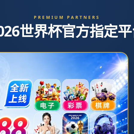
新闻中心
联系方式
EWS
英超第37輪布萊頓3-2曼城 福登一
超第37轮惊现冷门，布莱顿逆转3-2掀翻曼城！福登一条龙技惊四座，坎塞
赛总是不缺乏戏剧性，第37轮比赛中，布莱顿主场迎战强大的曼城，再
——**福登上演惊艳的一条龙破门**，还伴随着戏剧性的突发状况——