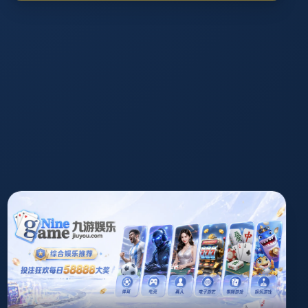
扣人心弦的比赛究竟是如何展开的？
屏息的一条龙进攻**。他从中场附近开始突破，连续过
登的超凡技术，也进一步证明了这位英格兰小将的巨
看似非常有利于客场作战的蓝月亮军团。
压制布莱顿，但意外还是迅速降临。