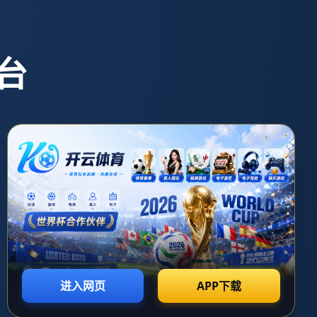
條龍坎塞洛染紅.
洛染红成转折点**
次成为人们津津乐道的话题。本场比赛不仅有华丽的个
曼城后卫坎塞洛早早染红下场。在这场强弱悬殊的对决