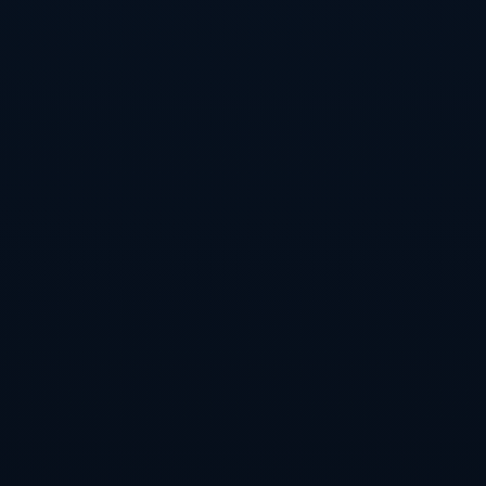
场比赛，无法忽视的便是**坎塞洛染红导致的被动局面**。在场上10打
战术得以充分施展。此外，布莱顿将快速反击的策略运用到极致，多次通
缓解劣势，但布莱顿的高昂士气和精准执行最终决定了比赛的结果。
提的是，本场比赛也反映了曼城在面对逆境时的一些问题。例如，替补阵
的红牌直接揭示了**曼城防守端在应对快速突发状况时的短板**。
 **布莱顿奇迹：小成本俱乐部的胜利样本**