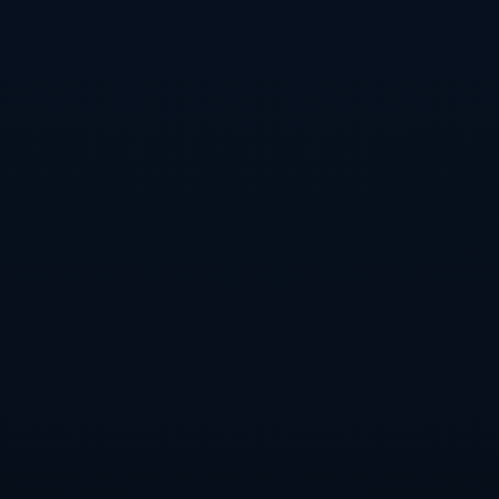
場比賽控球率高達71%。然而，過高的控球率未能轉換為更多
的進球機會，反而讓人更加關注他們在轉化效率上的問題。
**主力球員萊萬多夫斯基的缺席**無疑對巴薩的進攻帶來了不
小的影響。雖然中場佩德裏和加維試圖通過個人技術和穿插來
打破僵局，但對方後防出色的攔截讓巴薩一度陷入困境。直到
第85分鐘，替補登場的小將費蘭·托雷斯抓住了一次失誤，幫助
巴薩驚險取勝。這一結果顯示了巴塞羅那的韌性，但同時也暴
露了他們陣容調配上的不足。
這場比賽的結果讓巴塞羅那得以繼續緊追榜首的皇家馬德里，
但未來面對更多硬仗，他們可能需要更多的戰術想像力和替補
席上的深度。
---
### 小結：排名競爭白熱化，誰能掙脫重圍？
**西甲第十輪我們看到了皇家馬德里穩健的攻擊火力、馬德里