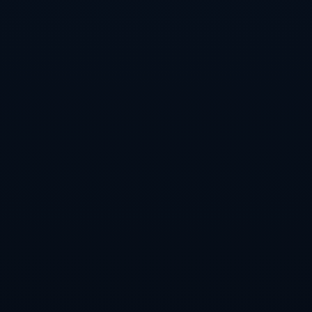
競技的防守韌性以及巴塞羅那的頑強執念。** 在三強同時高歌
猛進的情況下，聯賽冠軍的爭奪愈加引人入勝。
從**本澤馬的精準射門**到**格里茲曼的創造性傳球**，再
到巴薩的**新星臨危救主**，西甲第十輪既有豪門的技術展
現，也有未知數的精彩對決。如果要預測哪支隊伍能在未來保
持穩定，答案或許並不簡單，但球迷們的期待可見一斑。
---
PREVIOUS：
英超第5輪阿森納2-1阿斯頓維拉 熱蘇斯破門
馬丁內利制勝.
NEXT：
魯比亞萊斯宣布辭職！西班牙足協主席直言無法
“繼續”工作！.
RELATED NEWS