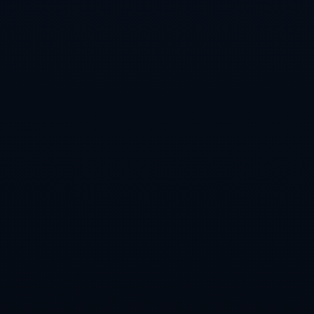
世界杯比分预测高手心得交流
世界杯买球入口官方网站推荐
世界杯滚球历史数据分析，让你抓准胜负脉络
世界杯下注经验交流，实用心得探讨
世界杯竞猜平台排行榜数据研究
探究2026世界杯竞猜市场未来发展方向
CATEGORIES
公司新闻
行业资讯