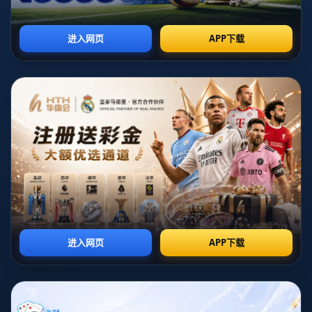
數據統計顯示，皇家馬德里全場射門次數達到16次，而塞維利
亞僅有7次，這充分體現了皇馬在進攻端的壓制力。正因如
此，皇馬在本輪後依舊穩固了自己在積分榜上的領先位置。
---
### 馬德里競技：強硬防守撐起勝利
馬德里競技本輪面對的對手是近況頗佳的皇家社會。本場比賽
的關鍵之一在於馬競的防守堅韌度，他們**一如既往地展現了