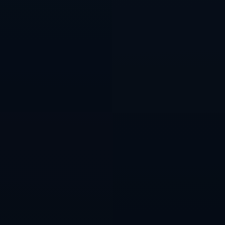
越来越多的丹麦年轻球员登上更高的平台，体现了该国足球输
出力的提升，也为其他新星提供了宝贵的参考范例。
PREVIOUS：
20／21賽季歐冠小組賽第6輪中日德蘭1-1利
物浦 薩拉赫閃電破門南野拓實進球被吹.
NEXT：
羅馬體育報稱拉齊奧有意簽下卡薩迪及弗洛倫肖
那不勒斯標價1500萬歐元.
RELATED NEWS
世界杯比分预测高手心得交流
世界杯买球入口官方网站推荐
世界杯滚球历史数据分析，让你抓准胜负脉络
世界杯下注经验交流，实用心得探讨