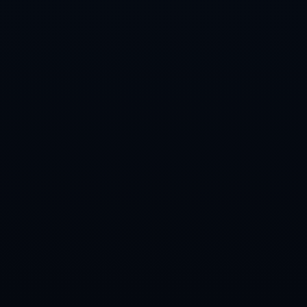
巴薩德容的個人簡介.
意甲第36輪羅馬2-2薩勒尼塔納 薩勒尼塔納兩高難度入球 羅
馬兩度頑強扳平！.
字母哥41+9+8 利拉德20+5+10 拉文27+5+6 雄鹿戰勝公牛.
英聯杯8強南安普頓2-0曼城 南安普頓反擊高效 曼城爆冷出
局！.
西甲第十輪總結：皇家馬德裏、馬德裏競技和巴塞羅那迎戰
強敵.
世界杯外围下注如何避免常见踩坑问题
CONTACT US
Contact: 必一运动bsport体育