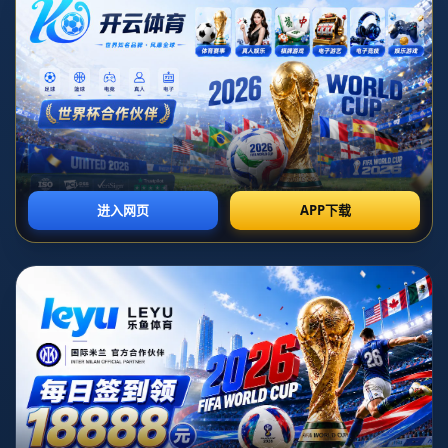
对于欧洲冠军联赛的每一场小组赛，球迷们总是期待一场精彩
纷呈的对决，而20/21赛季欧冠小组赛第6轮中中日德兰与利物
浦的这场比赛，无疑满足了这种期待。*这不仅仅是一场普通
的小组赛对决，更是两队在逆境中展现技战术的缩影，以及球
员个人高光与遗憾交织的舞台。*
### 萨拉赫的“闪电破门”，书写欧冠经典瞬间