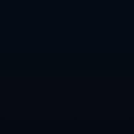
探究2026世界杯竞猜市场未来发展方向
CATEGORIES
公司新闻
行业资讯
NEWS
英超第5輪阿森納2-1阿斯頓維拉 熱蘇斯破門馬丁內利制勝.
宁忠岩摘得世界杯哈马尔站男子1500米季军
世界杯-中国男篮惨败菲律宾 彻底无缘巴黎奥运