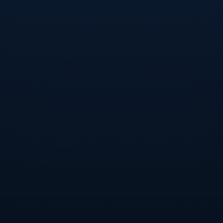
尽管利物浦一度取得领先，但中日德兰凭借顽强表现于下半场
扳平了比分。而与此同时，利物浦的另一个焦点人物**南野拓
实**却遭遇了意外的不公——他在比赛中的一次进球因VAR介
入被判无效，成为全场最大的争议点之一。
比赛尾声阶段，南野拓实在门前机敏补射，将本方一次禁区内
混战中的皮球碰入球门，一度以为成功帮助利物浦再次取得领
先。然而，裁判经过VAR确认后判定此前的进攻过程中存在手
球嫌疑，取消了这粒进球。面对这样的判罚，南野和队友们显
得十分无奈。