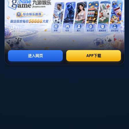
录，其个人能力与射手本能在这一刻展现得淋漓尽致。
当时，中日德兰后卫在后场传球时处理不当，萨拉赫迅疾而
至，将球抢断随即果断推射得手。这粒进球的出现，不仅体现
了萨拉赫在高压逼抢下的心理素质，更显示出他在决断力和速
度上的超凡能力。而从欧冠赛场大局来看，这一进球也让萨拉
赫的欧冠总进球数进一步提升，继续巩固着他作为顶级射手的
地位。
本赛季利物浦在欧冠早早锁定出线资格，因此本场比赛克洛普
选择了轮换多名主力球员，但萨拉赫依然以他的高效率证明了
自己是球队进攻端不可或缺的中坚力量。从另一个角度看，这
粒进球也展示出*利物浦对比赛的专注度，即使战术重心可能
有所调整，球队仍然保持一如既往的高效执行力。*
### 南野拓实进球被吹：技术争议与命运不公