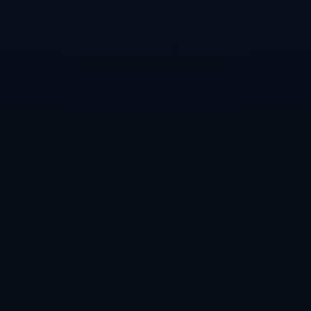
留下了丰富的话题和思考。
PREVIOUS：
2020歐洲杯決賽時間.
NEXT：
尤爾曼德即將加盟葡萄牙體育 轉會費達1800萬歐
元.
RELATED NEWS
世界杯比分预测高手心得交流
世界杯买球入口官方网站推荐
世界杯滚球历史数据分析，让你抓准胜负脉络
世界杯下注经验交流，实用心得探讨
世界杯竞猜平台排行榜数据研究