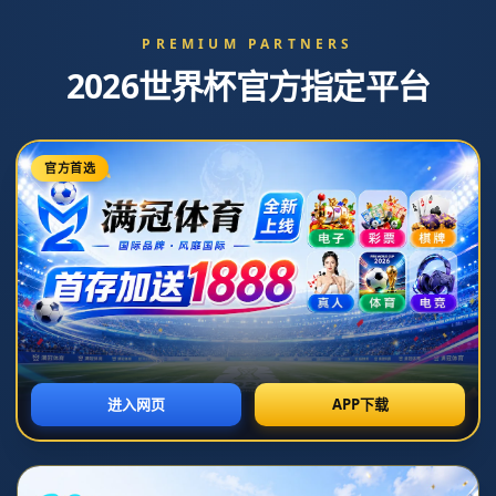
CATEGORIES
Toggle
navigat
NEWS
20／21賽季歐冠小組賽第6輪中日德蘭1-1利物浦
薩拉赫閃電破門南野拓實進球被吹.
**20/21赛季欧冠小组赛第6轮：中日德兰1-1利物浦，萨拉赫
闪电破门惹人瞩目，南野拓实进球无奈被吹**
**前言：从快速破门到遗憾失利，这场比赛堪称高潮迭起**。