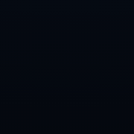
凯尔特人击败猛龙 豪取五连胜
世界杯下注平台有哪几种类型
阿裏納斯之子在兩場比賽中得到90分 單場拿下56分 跳級參
加2026年選秀.
世界杯竞猜平台让足球迷热血沸腾
意甲第1輪萊切1-2國際米蘭 盧卡庫閃擊鄧弗裏斯讀秒絕殺.
CONTACT US
Contact: 必一运动bsport体育
Phone: 13561375950
Tel: 0371-5296915
E-mail: admin@btiyu-news.com