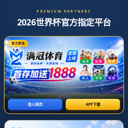
CATEGORIES
Toggle
navigat
NEWS
20-21賽季英超聯賽第2輪比賽集錦.
**20-21賽季英超聯賽第2輪比賽集錦：群星閃耀，高潮迭起
**
英超作為世界足球最高水平的聯賽之一，從不缺乏激烈對抗與
絢爛進球，而**20-21賽季英超聯賽第2輪**的多場比賽更是