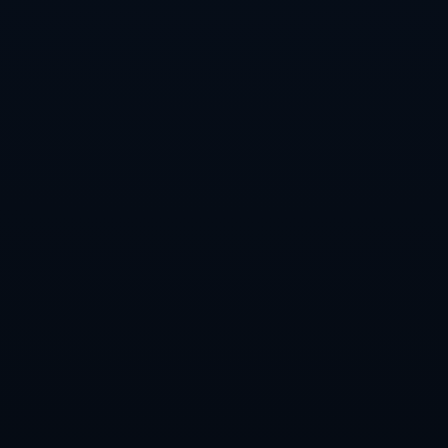
世界杯滚球历史数据分析，让你抓准胜负脉络
世界杯下注经验交流，实用心得探讨
世界杯竞猜平台排行榜数据研究
探究2026世界杯竞猜市场未来发展方向
CATEGORIES
公司新闻
行业资讯
NEWS
约老师达成2千分+1千板+8百助 比肩61年前大O