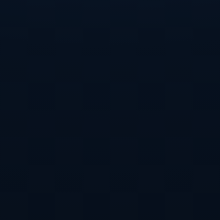
無論是進攻端的無組織還是後防的不穩定，這場失敗都給索爾
斯克亞敲響了警鐘。
反觀水晶宮，紮哈的表現迎來大爆發。他不僅通過突破為球隊
贏得點球，還在下半場完成一記精彩的遠射破門，徹底擊碎了
曼聯翻盤的希望。這一冷門結果再次說明了英超的競爭激烈
性，不管豪門還是中下游球隊，每一場比賽都需要全力以赴。
### **結語：第二輪，高潮迭起**
**回顧20-21賽季英超第2輪比賽**，我們不僅見證了豪門表
現的高低起伏，也見到了一些球員的個人精采表現。從曼城的
統治力，到利物浦的勢不可擋，再到孫興慜讓人嘆為觀止的四
球表現，每場比賽都為球迷帶來別樣的享受。而曼聯的冷門失
利則提醒我們，英超永遠充滿未知與挑戰。而這，也正是這項
聯賽最吸引人的地方之一。