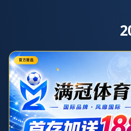
HOME
关于我们
产品中心
CATEGORIES
N
公司新闻
行业资讯
**利
對足球
NEWS
不僅震