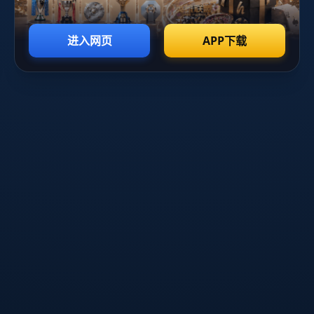
守部分——明顯未能在他的帶領下達到英超水準。根據賽季數據，利茲聯
性。但另一個不容忽視的事實是，馬什剛完成的冬窗轉會中，為球隊引入了
球員。這些新援在馬什的部署下可能為球隊帶來曙光，而他在這個關鍵時
時間。
相比於其他英超保級球隊，利茲聯的進攻表現其實並不算太差。例如，在
機會，馬什的球隊並非完全缺乏競爭力。這讓一些支持他的球迷認為，解
 利茲聯的下一步該如何走？
傑西·馬什後，利茲聯需要快速解決球隊的技術難題和士氣問題，尤其是
例並不少見，有些俱樂部在賽季中段解雇主帥後取得成功，比如2016年
陷入更深的危機。
利茲聯是否能利用這次人事變動打出翻身仗，恐怕只有等待時間給出答案
超賽季中的一個熱門話題，利茲聯的未來也將變得愈加令人擔憂與期待。