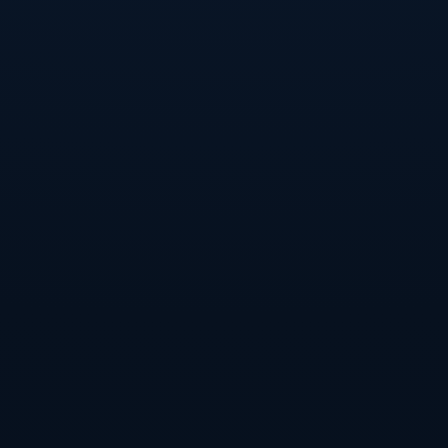
除了传统的胜平负，很多参与世界杯外围竞猜的玩家会关注大
小球与角球盘口来洞察比赛节奏。小组赛首轮，由于球队相互
试探，偏谨慎的对局偏多，此时出现低进球数的概率较大，一
些机构会将大小球线设置在较低区间以平衡资金。而在小组赛
末轮，如果存在多队同分争出线的情况，部分球队必须大比分
取胜或至少打出高得失球，大球赔率突然下调、盘口抬高，往
往预示这场比赛节奏会被主动加快。
同样，在淘汰赛阶段，很多强队在常规时间更倾向于稳守反
击，避免早早犯错，这使得一些理论上火星撞地球的对决，实
际比赛节奏偏保守，小球与让球盘的赔率变化会体现出这种保
守倾向。通过综合赛程压力、晋级规则和前几场表现，对大小
球的判断更容易摆脱纯凭直觉的盲目下注模式，让世界杯投注
更偏向数据与逻辑驱动。
构建自己的世界杯外围投注思路
真正想在世界杯外围竞猜中做到理性参与，需要在赛程解读和