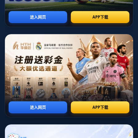
场上的影响力远远超出了单纯的统计数据。例如，在本赛季，
戈贝尔的场均盖帽数达到了**2.5个，**并且他的防守效率在
联盟中名列前茅。
此外，戈贝尔的防守不止体现在个人数据上，他在场上的存在
感也提升了整支球队的防守强度。在他的带领下，爵士队的防
守效率始终保持在联盟前列，这对于球队在季后赛中的表现至
关重要。
#### 统计数据与案例分析