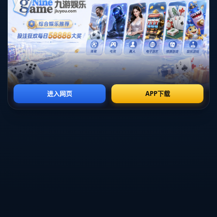
荒，令教练组不得不考虑战术调整。
### 未来展望与应对策略
为了避免降级的阴影笼罩，沧州雄狮需要采取积极的应对措
施。首先是**加强球员的心理素质训练**，帮助他们应对比赛
压力，提高在关键时刻的决策能力。其次，教练组需要对球队
战术进行优化，调整进攻方式，寻找打破防线的新思路。
此外，从转会市场上吸引新鲜血液也是一项长期策略。签下具
有丰富经验的球员，可以有效提升球队整体实力，增添在关键
比赛中的变数。通过合理利用替补席，确保球员的体能状态，
沧州雄狮或许能够在接下来的比赛中有所作为。
### 结语
沧州雄狮在与上海海港的惜败之后，尽管面临降级风险，但并
非无路可走。通过及时调整与稳定发挥，他们依然有机会实现
逆转，保住在顶级联赛的席位。*未来的赛季将是对球队意志