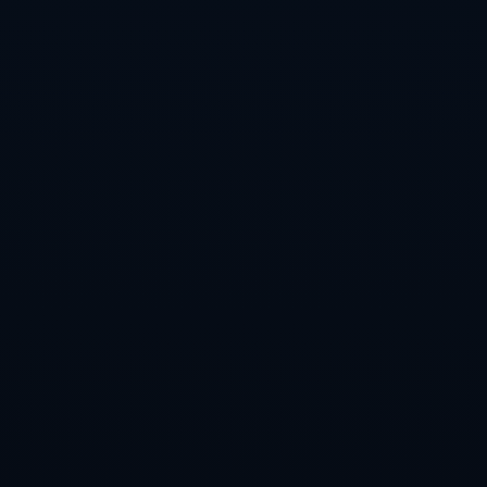
力所在 你所看到的每一次90分钟 都是许多个日夜叠加的结果
因此 当敢热爱 耀出色 2019女超联赛第二轮赛事预告出现在眼
前 不妨给自己也留出一段时间 无论是走进球场 还是守在屏幕
前 去认真看一看那些真正敢为热爱付出的身影 看一看她们如
何在灯光下奔跑 如何在对抗中倒地又爬起 在一次次起落之间
把“敢热爱 耀出色”变成女超赛场上最亮眼的底色
PREVIOUS：
中国足协与法国足协在苏黎世签署合作备忘
录
NEXT：
2021女超联赛第五轮战报汇总
RELATED NEWS
世界杯比分预测高手心得交流
世界杯买球入口官方网站推荐