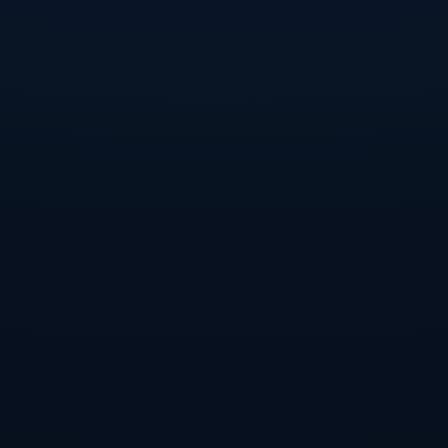
年女孩走进球场 让她们相信 自己也可以在绿茵场上找到光芒
战术板之外 情绪是联赛最真实的温度
联赛第二轮常常伴随着
复杂的心理博弈 如果第一轮发挥失常 球员难免背负压力 媒体
质疑 声音此起彼伏 在这种语境下 能否在第二轮迅速调整状态
就成为检验一支球队心理素质的重要指标 有的球队会通过封闭
训练减少外界干扰 有的教练则选择在公开发布会上力挺队员
把压力揽到自己身上 这种做法的背后 正是对球员“敢热爱”的保
护 当队员知道 无论输赢 教练组都站在身后 她们就更敢于在第
二轮放手一搏 打出真正的自我 反过来 一场酣畅淋漓的胜利 又
会在更衣室里制造强烈的情感共鸣 加深队友之间的信任 这份
氛围 很可能成为整个赛季保持战斗力的内在燃料
细节之处见真章 球队管理与职业化程度的比拼
2019女超联赛
正在加速职业化 这一点在第二轮就能看出端倪 从队员热身流
程 营养补给 到赛前视频分析 赛后恢复手段 每一项环节都在影