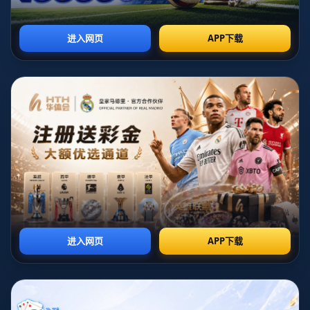
来第二轮时 各队已经摸清了对手的大致套路 也暴露出自己的
问题 因此 2019女超联赛第二轮更像是一面镜子 折射出一支球
队真正的气质 是稳扎稳打 还是敢于变阵 是选择保守拿分 还是
主动出击 争取一场足以改变赛季走向的胜利 对那些志在争冠
的队伍来说 这一轮是建立自信的重要节点 对那些立志保级的
球队而言 更是一场不能轻言放弃的背水之战 在这样的背景下
每一次前插 每一次拼抢 都被赋予更深的意义
战术的博弈 背后是对热爱的不同表达
以近几年女超联赛中常
见的几支传统强队与新锐球队为例 我们可以预见 第二轮很可
能出现风格上的直接碰撞 有的球队擅长快速反击 利用边路速
度撕开防线 有的球队则更看重中场控制 通过短传渗透来掌握
节奏 在这类对决里 球迷会看到两种完全不同的“敢热爱”方式
一种是高速冲击 不计体能消耗 只为在90分钟内把比赛打到极
致 另一种是耐心组织 不轻易把球权交出去 把技术和理解力发
挥到极限 当敢热爱 耀出色 2019女超联赛第二轮赛事预告逐渐
被媒体和球迷关注时 讨论的不再只是“谁能赢球” 也包括“谁能