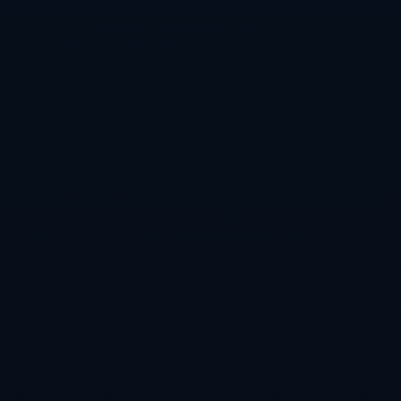
似微小的支持 会在看台上积累成巨大的声浪 当球员在第85分
钟已经体力透支 却仍然选择前插或回追 很多时候 正是因为她
们听见了看台上那一声声坚定的呐喊
从第二轮出发 展望更长远的女足未来
虽然眼前的焦点是2019
女超联赛第二轮赛事预告 但更长远看 每一轮联赛都是在为中
国女足的未来打基础 在青年梯队培养 女足校园推广 社会关注
度提升等多个层面 联赛质量都是关键支撑 当第二轮能呈现高
对抗 高节奏 高执行力的比赛画面 时隔不久 这些经验就会被带
入国家队集训 再次经过打磨 转化为国际赛场上的竞争力 可以
说 敢热爱 是当下每一位球员的内心选择 而耀出色 则是整个中
国女足在世界舞台上渴望达到的状态 第二轮只是一小步 但它
连接着更长的赛季 更远的目标 更大的梦
当人们翻开赛程表 在2019女超联赛第二轮的日期上画下记号
时 很少有人会想到 这一行小字背后承载着多少训练日夜 多少
伤病恢复 多少家庭支持与自我怀疑的博弈 但这正是足球的魅