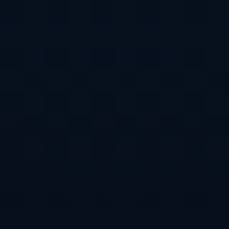
响球队在场上的执行力 有的俱乐部已经引入了更专业的数据分
析团队 为教练组提供跑动距离 对抗频次等多维度信息 这使得
第二轮的战术安排更加具体 针对性更强 比如面对高位逼抢的
对手 是否应当增加长传转移来打身后空间 是否需要在中场加
入更多拦截型球员来平衡攻守 正是这些细节 让“耀出色”不仅停
留在精神层面 而是落实为实打实的竞技水平提升
球迷与城市 共同构成第二轮的情感背景
如果说球员是舞台上
的主角 那么球迷就是始终不离场的配角 2019女超联赛第二轮
所在的主客场城市 各自拥有不同的文化气质 有的城市球迷组
织成熟 加油口号一浪接一浪 有的城市刚刚开始关注女足 却因
此更容易被赛场上的真挚情绪打动 当敢热爱 耀出色 2019女超
联赛第二轮赛事预告在网络上传播时 实际上也在向每一座主办
城市发出邀请 —— 请你用自己的方式参与到这场联赛中来 或
许是一张现场球票 或许是一条为喜爱球员加油的评论 这些看