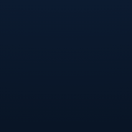
甚至整个赛季的主舞台之上 在某些队伍里 经验丰富的中后卫
就是球队的灵魂 她或许不会经常出现在集锦中 但在对抗中总
能站在最合理的位置 用预判弥补速度上的下滑 在第二轮这样
强度逐渐拉升的比赛里 正是这些老将 用防守时一次次果断的
解围和指挥 像“定海针”一样稳住队友的情绪 对她们来说 敢热
爱 是在伤病反复时仍然选择回到赛场 是明知职业生涯已进入
尾声 却仍然愿意将经验传递给年轻人 这种无声的付出 正是女
超联赛能够持续精彩的重要原因
联赛第二轮 对女足整体环境的隐性影响
当我们谈论2019女超
联赛第二轮赛事预告时 其实也在关注这项联赛对外界的辐射效
应 一场高质量的对决 不仅能提升球迷的观赛体验 还能在无形
中为中国女足塑造更积极的公众形象 当更多人看到女足赛场上
的对抗强度 技术含量 情绪表达时 对“女足只能靠拼”的固有印
象就会被逐步打破 在这个过程中 敢热爱 耀出色起到了一种桥
梁作用 它既是对球员的精神激励 也是对观众的情感召唤 通过
对第二轮关键比赛的预热和报道 女超联赛有机会吸引更多青少