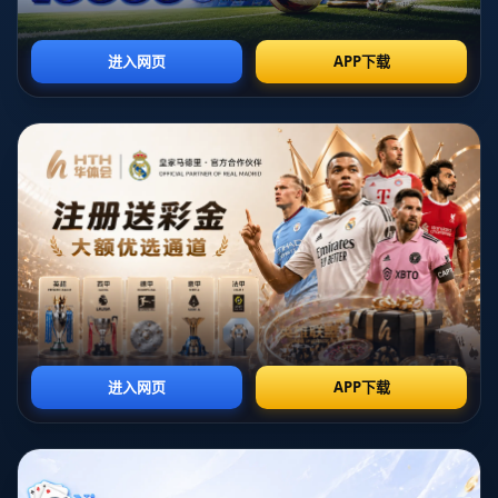
#### 狼队的战略考量
狼队在转会市场上表现出相对强势态度，他们不仅对本特利的
**市场价值有着清晰的把握**，而且还希望通过高报价来彰显
球队的决心与实力。狼队的管理层显然认为，本特利在未来能
为球队带来更多的收益，因此提出了高达100万的报价。这样
的策略在一定程度上也反映了狼队对于球队阵容的长远规划。
另外，考虑到本特利在俱乐部的重要性，狼队或许不希望在这
个关键位置上进行重大更换。守门员作为球队后防线的最后一
道防线，任何交易都需要谨慎评估，这也是狼队目前考虑报价
的原因之一。
#### 转会市场的博弈