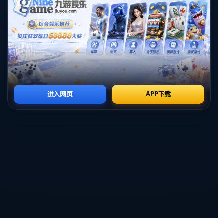
在这个转会市场上，阿森纳与狼队的博弈其实并非个案。许多
球队在为目标球员报价时都常常处于“低开高走”的状态。阿森
纳虽然希望以较低的价格签下本特利，但这一战略也可能引发
狼队的反感，并且可能导致阿森纳在后续签约中失去竞争力。
回顾足球界的历史，曾有许多球队因转会报价不被接受而错失
良机。例如，曼城在几年前就因延迟与签约对象的谈判而失去
了若干优秀球员的机会。因此，在转会窗时，**快速有效的沟
通**和谈判显得尤为重要。
#### 结论
总的来说，阿森纳希望以30万签下狼队守门员本特利的策略虽
然显示出他们对预算的严格控制，但同时也可能带来错失良机