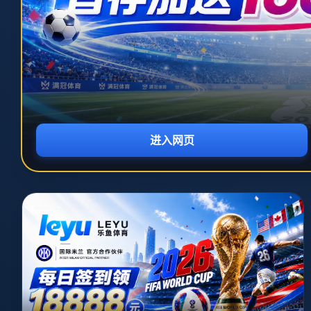
22-23賽季英超聯賽第10輪比賽集錦.
西北大區總決賽激情一觸即發 冠亞爭奪
讓人忍俊不禁 天元錳業成就了自己的偉
大時刻.
世界有理由“看多”中国，这份成绩单亮
眼
世界杯竞猜APP如何选择高赔率玩法
天空体育：若留队斯特林仍会全力为切
尔西效力
哈里伯顿空砍43+12错失绝杀 吹杨率老
鹰擒鹈鹕
德甲第33輪拜仁慕尼黑2-2斯圖加特 穆
勒與格納布裏先後破門.