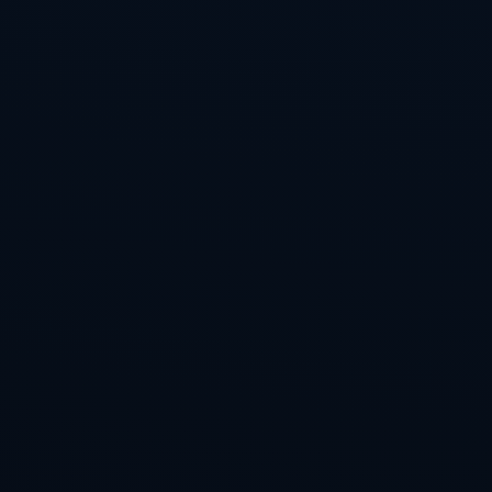
识；其
调理性
注册流