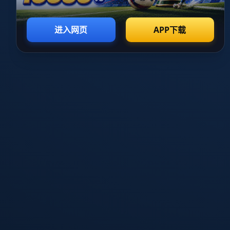
世界杯2026赛程焦点赛事下注计划推荐
CONTACT US
Contact: 必一运动bsport体育
Phone: 13561375950
Tel: 0371-5296915
E-mail: admin@btiyu-news.com
Add:湖北省襄阳市樊城区高新区高新技术
创业服务中心