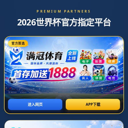
CATEGORIES
Toggle
navigat
NEWS
2026世界杯下注赔率分析与预测
洞察2026世界杯赔率暗线精明玩家的下注思路与风险边界
当世界杯扩军至48支球队、横跨北美三国举办时，传统的赔率
模型正在被悄然改写。对于想要在2026世界杯下注中占据先机
的玩家而言，仅仅盯着热门球队的名气已经远远不够，真正关
乎盈亏的是隐藏在赔率背后的概率评估、资金分布与赛制变革