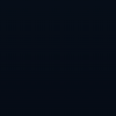
态的概率信号。在团队状态不明、热身赛表现起伏、核心球员
赛季消耗巨大的背景下，任何一支热门球队在小组赛阶段出现
“盘路不稳”的情况都不意外，盲目追捧热门往往会在早期阶段
就遭遇连续亏损。相反，对那些盘口调整节奏合理、赔率与场
上表现逐步匹配的球队，更适合作为后期淘汰赛阶段的中长期
持有对象。
赔率分析与风险控制缺一不可
在讨论2026世界杯下注赔率分析与预测时，不能刻意回避风险
话题。无论模型多么精细，赔率终究只是在不确定性中寻找相
对优势，而非制造确定性收益。玩家更应该在下注前明确几项
原则其一是资金管理每场比赛、每个玩法的投入比例应严格控
制，避免因连续两三场非理性波动而造成整体资金断裂；其二
是玩法选择避免在高波动的冷门玩法上投入过高比例，例如精
确比分、组合串关等，这类玩法赔率虽高，却常伴随极高方
差；其三是坚持用赔率印证判断，而不是用主观偏好去解释赔