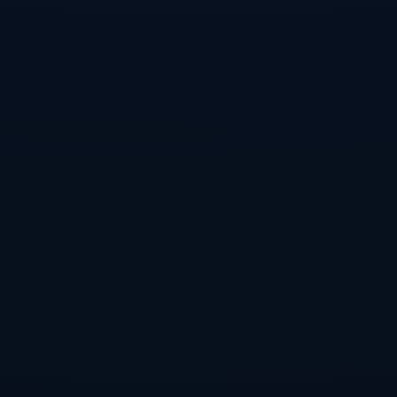
在任何一届世界杯中，像巴西、法国、阿根廷这样的球队都会
自带投注流量。庄家在开出夺冠赔率、晋级赔率、射手王赔率
时，往往会在这些极受欢迎的选项上加入一定幅度的“人气溢
价”，也可以理解为一种隐形税。表面上看，热门球队赔率略低
似乎只是市场看好，实质上是即便这些球队按预期表现，投注
回报率仍不一定具有优势。
与之对应的是所谓的中等冷门球队，典型如防守稳健、阵容成
熟但缺乏超级球星光环的欧洲或南美二线队。在公开预测中，
这类球队往往被提及较少，但在赔率体系中往往拥有20到401
不等的夺冠赔率区间，这一区间的球队，最适合进行长线博弈
或对冲布局。通过观察他们在预选赛、洲际大赛中的表现变