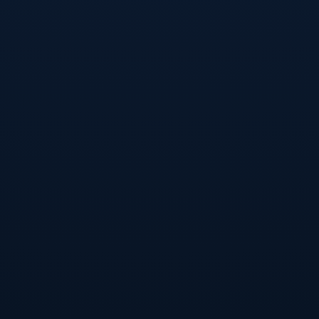
路径越平滑的球队，其实际夺冠概率越有可能被市场忽视，从
而在中长线玩法中呈现出偏高的回报比；其三是赛区与气候因
素，例如在北美举办的世界杯，对于适应高强度旅行与不同气
候带环境的球队更有利，这些外在条件常常在赔率初始阶段被
低估。
热门球队赔率中的“隐形税”与冷门球队的定价逻辑