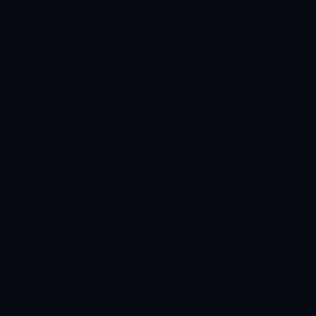
世界杯比分预测高手心得交流
世界杯买球入口官方网站推荐
世界杯滚球历史数据分析，让你抓准胜负脉络
世界杯下注经验交流，实用心得探讨
世界杯竞猜平台排行榜数据研究
探究2026世界杯竞猜市场未来发展方向
CATEGORIES
公司新闻
行业资讯