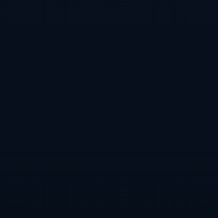
化，结合欧洲赔率与亚洲盘口的同步或背离情况，常常可以找
到赔率调整滞后、信息尚未完全被消化的时间窗口。
盘口走势盘口分歧与信息落差中的机会
如果说初始赔率体现了庄家对整体格局的预判，那么后续的盘
口变化就是市场资金与新信息不断博弈后的结果。在2026世界
杯这种信息极度密集的全球赛事中，赔率的实时波动本身就是
最直接的情报来源之一。例如某支球队核心在赛前传出轻伤消
息，若主流媒体报道滞后，而部分资金提前涌入对手方向，赔
率的异常波动往往早于新闻确认。对于有纪律的玩家而言，与
其依赖小道消息，不如学会阅读盘口与成交方向中传递出的信
号。
值得注意的一类机会是不同地区赔率体系的分歧。当欧洲主流
公司与亚洲盘口对同一场2026世界杯比赛给出明显不同态度
时，往往意味着对比赛节奏、进球数或比赛走势存在判断差
异。精明玩家可以通过比较欧赔的胜平负分布与亚盘让球幅