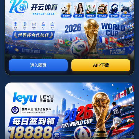
带来的结构性机会。本文将从赔率分析、盘口演变、数据与心
理博弈三个层面，梳理一套更适用于2026世界杯的下注思路，
帮助你在纷繁复杂的盘口中找到相对理性的立足点。