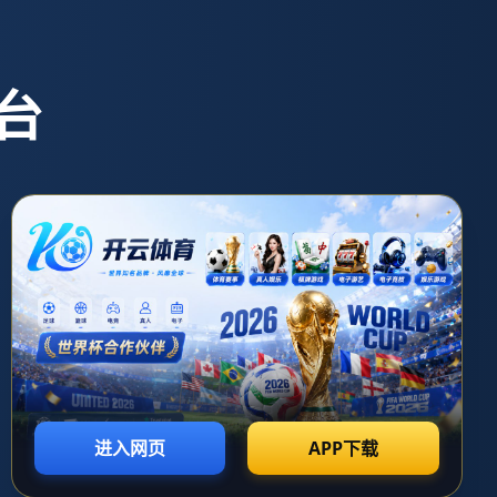
 无缘韩国世青赛
的并不仅仅是一场比赛的希望 更是通往韩国世青赛的最
们在青训体系 战术理念 竞技心态等多个层面的不足
来究竟抓在谁的手里