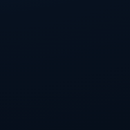
们在青少年层面大量参加地区性赛事 并频繁与风格不
在控球与传导上给人以惊艳的感觉 却在球的落点判断 垂
和东亚球队比拼 于是选择将有限的资源集中在最能撕
通过控球掌控比赛节奏 展现所谓技术流的形象 另一方
打法还能通过个人能力被掩盖 但一旦遇到身体硬朗 节
难在高球对抗中占到绝对优势 结果就是 控球率不低
应急选择 比如后卫在出球时 不知道中场能否稳定接应
两步或直接传向边路 这些碎片化决策堆积在一起 逐渐
赛中的抗压能力和临场调整空间