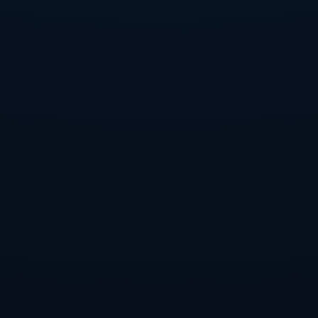
斯坦的例子则更具针对性 这个中亚国家并没有特别发达的职业联赛 但他
手交手 在对抗中消化经验 这支击败U19国青的塔吉克斯坦队伍 并不会
和二次进攻方面做得非常务实 他们似乎清楚地知道 自己在哪些方面无法
的环节上 这是一种清醒的自我定位 也是我们现在比较欠缺的能力
面的困境 与风格定位的模糊
亚青赛周期来看 U19国青在战术体系上仍处于一种摇摆状态 一方面希望
不开传统的边路起球高点冲击思路 在面对实力偏弱的对手时 这种折衷式
的队伍 例如塔吉克斯坦这种类型 我们既打不出真正流畅的地面配合 也很
形成真正高质量的得分机会
候 球员在场上执行的不是一个清晰的整体方案 而是各自根据经验做出的
可选择大脚解围 前腰球员拿球后 不确定前锋的跑位习惯 便选择自己多带
球队整体运转的上限 战术不清晰 风格不统一 直接影响的就是在关键比