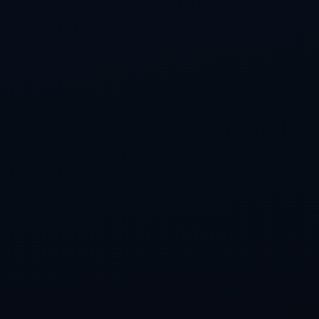
真正建立起稳定的心理结构
对方会立刻通过反击予以打击 心态薄弱的球员 很容易
只是错失一届世界大赛 更意味着未来数年内我们年轻球
升
不是停留在情绪宣泄层面 而是借此重新审视青训与竞赛
“好看动作” 增加高压逼抢和真实比赛情景模拟 让球员
术 而是更重视阅读比赛能力 决策效率和对比赛节奏的
洲球队 让球员更早习惯多样化的对抗模型
绩工程” 如果一切围绕短期出线 无缘世青赛就意味着
胆启用技术风格不符合传统印象却潜力巨大的新型球员
难以突破的球员