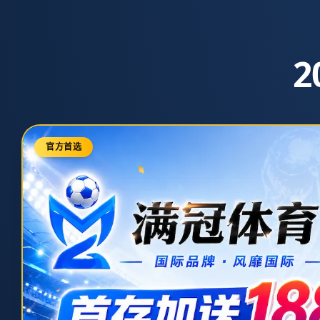
HOME
关于我们
产品中心
CATEGORIES
N
公司新闻
行业资讯
亚青赛
当终场
NEWS
后一条
也迫使