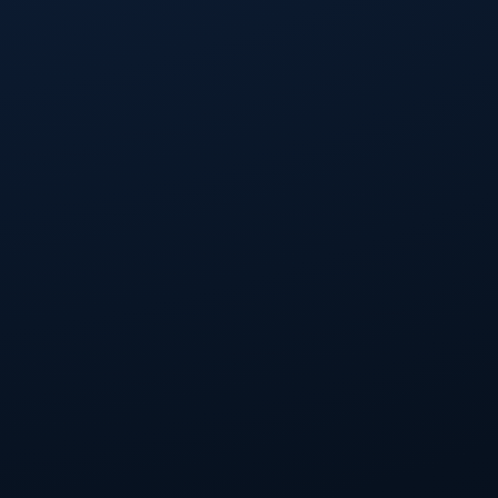
总是出类拔萃 但日本足协早早明确 青训的核心不是短
U15阶段就强调在高对抗情况下保持技术动作完整 通
 等到U19面对类似亚青赛这样的舞台时 球员不至于