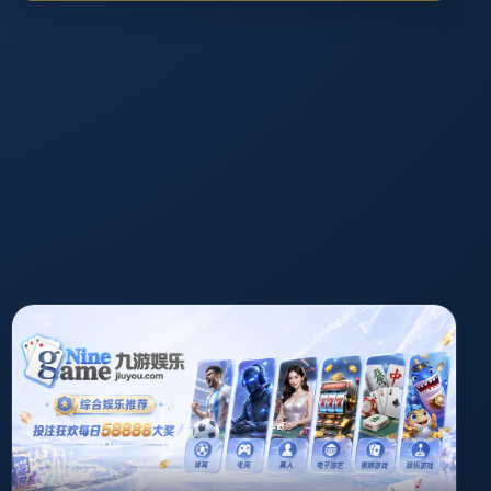
 毕竟无论是联赛基础 还是整体足球产业规模 中国似
不佳的偶然失利 而是被对手有针对性地限制 乃至压制的
的成熟度 他们在中场的压迫十分坚决 反击速度直接
技术并不算差 但一旦对方加强逼抢 传接的线路就开始
致进攻推进节奏频频中断 队形渐渐被拖长 反倒给了塔
的舞台 意味着接触更高强度的比赛节奏 面对更复杂的
青在亚青赛出局 无缘韩国世青赛 实际上在球员成长路
种级别比赛的缺失 很可能在三五年后慢慢被放大
屡屡倒在关键节点 这并不是单一代球员的问题 而是整