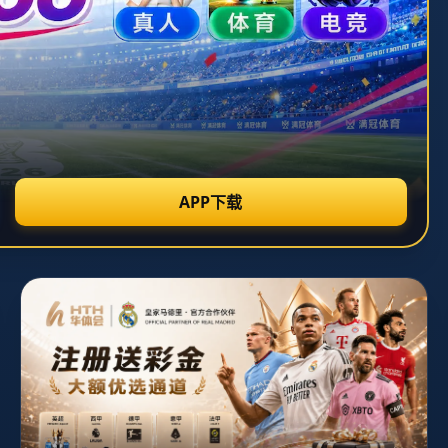
看冷门 从过程看必然
纸面实力上看 很多人赛前并不认为塔吉克斯坦会给U19国青制造太大麻烦
具优势 然而0比2的比分却格外扎眼 比赛过程更说明 这并不是一场运气
塔吉克斯坦U19在对抗节奏转换以及场上执行力方面展现出了超出外界预期
 而国青队在被对方抢走节奏之后 很长时间里都找不到有效的应对办法
化到场上的细节 就会发现一个耐人寻味的现象 我们的球员在控球时脚下
决策时间被压缩后 球员们往往选择最安全却也是最保守的回传 横传 这导
坦充分的反击空间 比分上的0比2 更像是体系对体系 思路对思路的差距
国世青赛的现实冲击
向来被视作通往世青赛的关键跳板 对一支U19队伍而言 能够站上世青赛
环境 也意味着球员在成长路上多了一次极为宝贵的历练机会 本届U19国
下了一个难以弥补的空白 对刚刚开始向职业层级过渡的年轻球员来说 这
考的是 国青队在各年龄段的冲击世青赛进军奥运会乃至世界杯的旅途中 