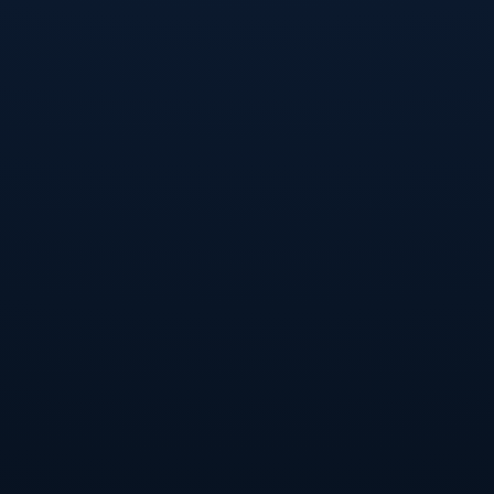
印证了球队核心球员在关键时刻的重要性。
### **国内新星：西爾紮提与曾凡博强势崛起**
除了皮特森的个人发挥，新疆队的国内球员也展现了异军突起
的实力。其中，西爾紮提和曾凡博的双双爆发，成为了新疆队
取胜的另一重要因素。**二人各自贡献了18分，这不仅为球队
提供了更多进攻火力，还大大分担了外援的压力。**
以曾凡博为例，这名年轻的新星越来越多地在比赛中展现出自
己的潜力。他精准的三分球和积极的篮下拼抢，都为球队注入
了更多活力。在本场比赛中，他不仅在外线管控全场，并多次
成功防守对方小前锋，这种两端兼备的表现无疑说明他正在向
全能球员迈进。同样，西爾紮提在突破和防守端的表现也可圈
可点，他用敏锐的跑位和稳定的中投为球队不断拿下关键分
数。
其实，不只是本场比赛，西尔扎提与曾凡博在整赛季的表现都
十分稳定。**两人逐渐成为新疆队国内球员中的中流砥柱，为