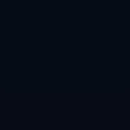
世界杯买球入口官方网站推荐
世界杯滚球历史数据分析，让你抓准胜负脉络
世界杯下注经验交流，实用心得探讨
世界杯竞猜平台排行榜数据研究
探究2026世界杯竞猜市场未来发展方向
CATEGORIES
公司新闻
行业资讯
NEWS