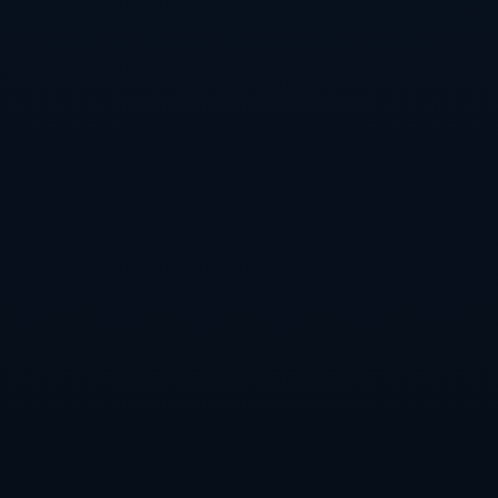
年深耕的成果。