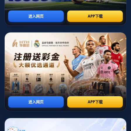
除了外部条件，教练组也在主场比赛中特别注重策略的运用。
他们会根据对手的打法特征，提前制定针对性的防守和进攻计
划，同时深度挖掘球队球员的潜能，以确保主场连胜势头得以
延续。
### **皮特森：当之无愧的进攻发动机**