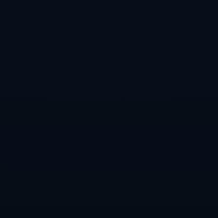
随着季后赛的临近，这支新疆队无疑将成为所有对手都需要谨
慎对待的劲敌。更多精彩赛事，值得我们持续关注。
PREVIOUS：
多支英超球隊有意阿紮爾 郵報：惟身體狀況
成最大阻礙.
NEXT：
西乙第6輪巴列卡諾1-0西班牙人 武磊因傷缺陣普
阿多進球被吹.
RELATED NEWS
世界杯比分预测高手心得交流