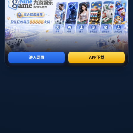
本场比赛，皮特森再次用实际行动证明了他是新疆队不可或缺
的得分利器。整场比赛，他不仅展现了娴熟的进攻技巧，还在
关键时刻挺身而出，为球队稳住局势。**值得一提的是，他的
30分并不是靠大量的投篮次数堆积出来的，而是通过精准的出
手选择和卓越的突破能力。**这种高效的得分方式让皮特森在
新疆队的战术体系中如鱼得水，同时也降低了团队的协作压
力。
例如，在第三节对方防守强度大幅提升的情况下，皮特森凭借
多次犀利的突破和中距离跳投，帮助球队顶住了对手的反扑攻
势。这种“大心脏”表现，不仅是他个人能力的体现，也从侧面