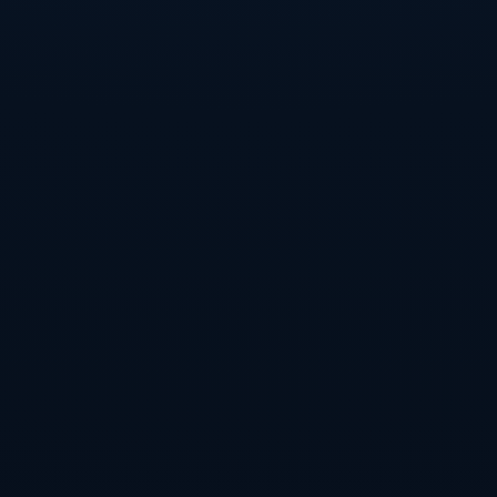
球队的长远发展奠定了坚实基础。**
### **团队篮球：新疆队的制胜秘诀**
新疆队的连胜并非只有个人的闪耀功劳，事实上，他们的成功
更源于一种**“团队篮球”的理念**。从教练排兵布阵，到球员
之间的无私配合，再到每个人对防守的专注程度，新疆队正以
精密的团队运作铸就辉煌。本场比赛中，皮特森、曾凡博和西
爾紮提三人合力贡献66分，占了全队得分的大半比例。但更重
要的是，其余队员也在防守端不遗余力，通过多次成功的封盖
和抢断，为胜利扫清障碍。
### **数据彰显实力，未来值得期待**
新疆队本赛季不仅主场连胜势头强劲，其在全联赛的总战绩也
名列前茅。皮特森场均25+的稳定输出和西爾紮提、曾凡博逐
渐成长为核心力量，都让球迷对球队未来充满期待。主场连胜
14场绝不是偶然，而是一支**上下一心、目标明确的球队**多