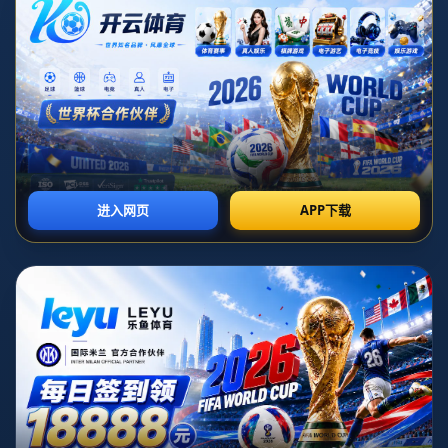
赛，令人叹为观止。**球队主场连胜14场的战绩不仅让对手闻
风丧胆，更让球迷为之疯狂。**在近期的一场焦点比赛中，球
星皮特森得分如砍瓜切菜，轻松拿下全场最高30分；两名国内
球员西爾紮提与曾凡博也不甘示弱，双双砍下18分，这样的团
队表现堪称完美。本文将深挖新疆主场连胜背后的原因，并解
析球队核心球员的卓越表现。
### **主场优势：新疆队胜利的基石**
主场优势一直是体育比赛中不可忽视的因素，而新疆队显然很
好地利用了这一点。**乌鲁木齐红山体育馆的氛围堪称联盟中
最热烈的主场氛围之一**。从设备先进的球馆到狂热的球迷呐
喊，再到适应本地气候和高原环境，这些外部条件为新疆队提
供了稳定的保障。数据显示，自本赛季以来，新疆队在主场比
赛中的场均得分提升明显，尤其在关键时刻，球员似乎总能打
出超水平的表现，这显然是深受主场气氛感染的结果。