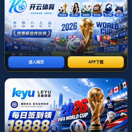
正变得尤为严峻。**近日，利物浦官方确认球队后卫乔尔·马蒂
普因伤赛季报销**，这一消息无疑给球队的防线蒙上了巨大的
阴影。而这名强力中卫的缺席不仅对利物浦本赛季的争冠前景
造成了深刻影响，更引发了外界对球队后防阵容深度的讨论。
---
### **马蒂普的赛季报销，为什么意义重大？**
乔尔·马蒂普无疑是利物浦后防线上不可或缺的一员。这位**身
高达到1.95米的喀麦隆中卫**，凭借其出色的空中作战能力和
敏捷的拦截意识，近年来屡屡为利物浦在关键比赛中建功立
业。他不仅是一名能力全面的后卫，同时也以其冷静的控球和
传球能力获得了球队的信任。然而，本赛季的多线作战加剧了
队员们的身体消耗，马蒂普在近期的比赛中由于伤情复发，不
得不提前结束自己的赛季征程。