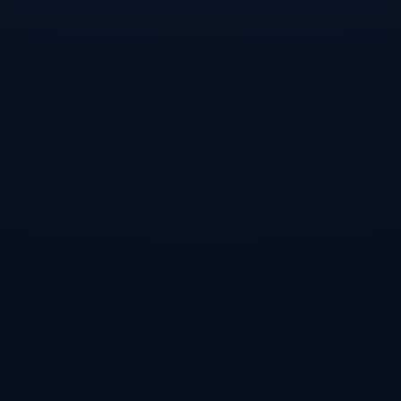
特有的经验不足问题可能会令他在短期内难以完全承担责任。
除此之外，克洛普或许还会尝试将一些全能型球员调整到后防
线，例如让法比尼奥退居后卫的位置。然而，这种临时的调度
往往会干扰中场的运转，可能进一步削弱球队的整体性能。
---
### **伤病频发，利物浦阵容深度将受考验**
马蒂普的受伤暴露了利物浦整个赛季面临的一个重大隐患——
阵容深度不足。在过去数年中，克洛普依靠稳健的首发阵容屡
获佳绩，但随着伤病的到来，这种策略的短板也逐步显现。实
际上，利物浦并非第一次受到防线伤病潮的冲击。在2020/21
赛季时，利物浦的三名主力中卫——范戴克、戈麦斯和马蒂普
——几乎同时遭遇大伤，最终使得球队未能卫冕英超冠军。
如今，随着马蒂普赛季报销，利物浦的阵容深度能否应对未来
的高密集赛程将直接决定本赛季的成败。引援方面，尽管明年