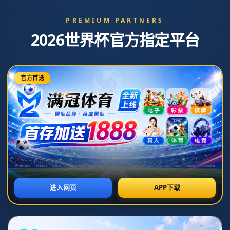
CATEGORIES
Toggle
navigat
NEWS
利物浦官方確認球隊後衛馬蒂普因傷賽季報銷.
### 利物浦官方确认：后卫马蒂普因伤赛季报销，对球队防线
影响何其深远？
在追逐英超冠军和欧冠荣誉的征程中，伤病无疑是球队最无法
提前预判的挑战。然而，对于本赛季的利物浦来说，这种挑战