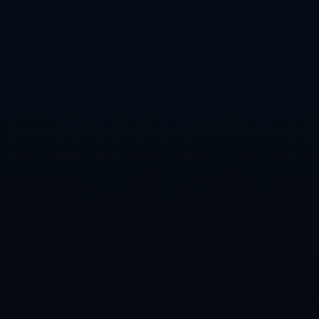
甲球队来说，缺乏球迷助威固然是遗憾，但他们依然展示了自己的韧劲与
场上的表现都让人感受到德甲独有的激烈与魅力。而这，或许才是足球的
VIOUS：
巴黎聖日耳曼宣布伊卡爾迪等5人缺戰歐冠戰萊比
N
錫.