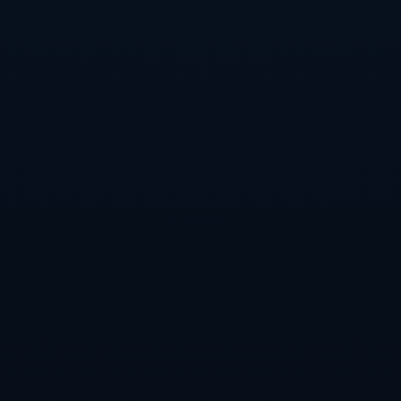
情防控措施，比赛继续保持无观众模式进行，但这丝毫未能降低球迷的热
尤其是在拜仁慕尼黑的胜利和莱比锡的平局后，关于冠军归属的预测愈演
为这位波兰前锋正在创造属于他的黄金年代。