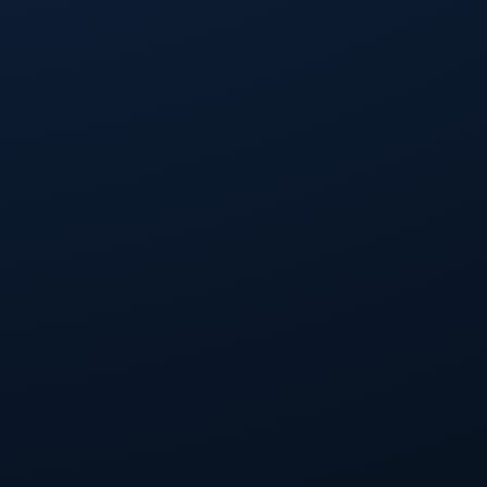
全队展现了强大的耐力和防守水准。虽然他们未能取
冠军争夺更加胶着，球迷对接下来几轮比赛更是充满期