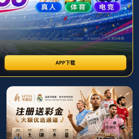
章，重温精彩瞬间。
 **争冠焦点：拜仁慕尼黑的大胜与莱比锡红牛的紧逼**
*德甲最具统治力的球队**，拜仁慕尼黑在本轮再度展现了强大的进攻火
-0的大胜**巩固了榜首位置。其中，**莱万多夫斯基**表现尤为亮眼，他
乎无解的终结能力。