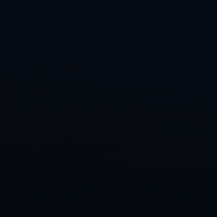
对于德
队伍在
PRE