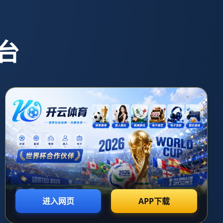
比賽集錦.
第26轮**，各队的精彩表现再度将这项顶级联赛的魅力
谓看点十足。如果你错过了这场足球盛宴，不妨通过