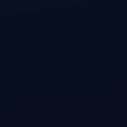
情。社交媒体上，球迷对第26轮的讨论热度依然居高
愈烈。不少球迷也对莱万多夫斯基的狀態竖起大拇