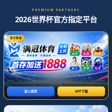
CATEGORIES
Toggle
navigat
NEWS
小瓦格納30+9+8 大瓦格納18+7+5 艾維19+7 魔術
擊敗活塞.
# **小瓦格纳火力全开，魔术击败活塞：兄弟携手创造奇迹！
**
NBA赛季如火如荼，赛场上时常上演着精彩纷呈的对抗。而在