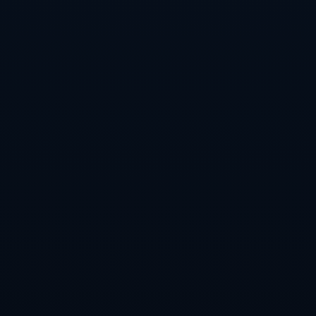
PREVIOUS：
21／22賽季歐冠聯賽利物浦陣容.
NEXT：
唐斯調侃錫伯杜：他變得不一樣了 也許2025年你
就能看到他的微笑了.
RELATED NEWS
世界杯比分预测高手心得交流
世界杯买球入口官方网站推荐
世界杯滚球历史数据分析，让你抓准胜负脉络