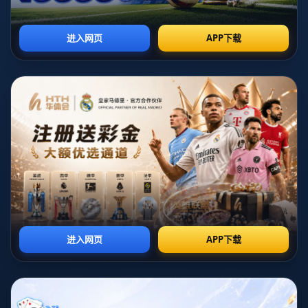
球队稳定局势，并最终带领魔术守住优势。
这位年轻的德国球员正在迅速成长为球队不可或缺的一部分。
他在攻防两端的全面性让魔术的整体竞争力提升了一个层级，
同时也巩固了自己未来作为核心球星的地位。
---
## **大瓦格纳稳定输出，兄弟同心共造胜利**
“小瓦格纳”神勇，大瓦格纳（莫里茨·瓦格纳）同样表现不俗。
他在内线的稳定发挥为魔术提供了有力支撑，以**18分、7篮
板、5助攻**的表现，成为球队的内线定海神针。兄弟二人的
默契配合不仅让整支球队受益，也彰显了“瓦格纳兄弟组合”的
强大潜力。
大瓦格纳在本场比赛里更多地充当护筐者和掩护支援的角色，
他用自己的力量与技术为小瓦格纳创造了诸多机会。两人联手
奉献了多次漂亮的传切配合，让人感叹这种兄弟连线的天赋和