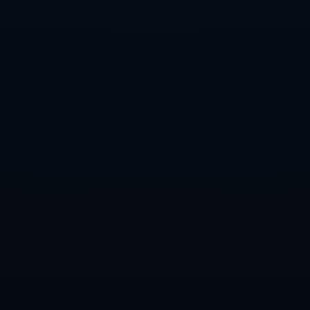
世界杯竞猜平台排行榜数据研究
探究2026世界杯竞猜市场未来发展方向
CATEGORIES
公司新闻
行业资讯
NEWS
悲報！利物浦射手薩拉赫確診新冠肺炎 短時間無法歸隊.
切爾西不願在盧卡庫身上“浪費任何精力” 球員未來恐無球可
踢.