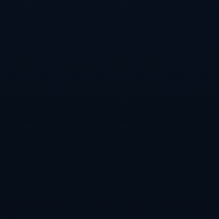
### **對結果的深遠影響**
這場1-1的平局可能看似只是一個小組賽積分上的小點，但實
際上對兩隊都有深遠影響。皇馬憑藉這一分，確保了提前兩輪
小組出線，展現了衛冕冠軍的實力。而對頓涅茨克而言，儘管
被皇馬絕平令人遺憾，但能在強敵面前收穫積分，也為爭奪小
組第二保住了一絲希望。
*呂迪格的流血救主不僅是一個進球，更是一種信仰和精神力