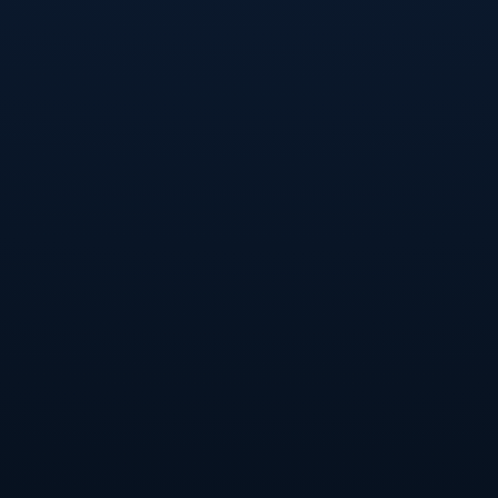
但現場瞬間變成緊張氣氛：呂迪格在完成這次關鍵進球後，因