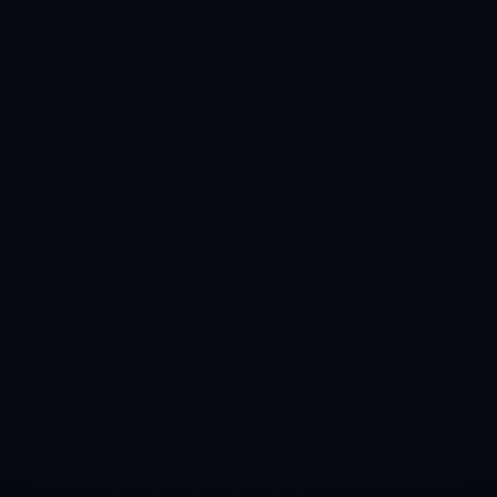
世界杯外围买球资金管理，避免盲目投注
中超：浙江6-1滄州！弗蘭克萊昂納多眼疾手快！.
新手必看：世界杯买球平台使用教程
申花vs川崎技术统计：射门25比6、射正11比0
周鵬20分6板 賀希寧18分5助攻5籃板 傑克遜25分 深圳輕松
送江蘇13連敗.
快樂足球四大天王的來歷.
CONTACT US
Contact: 必一运动bsport体育
Phone: 13561375950