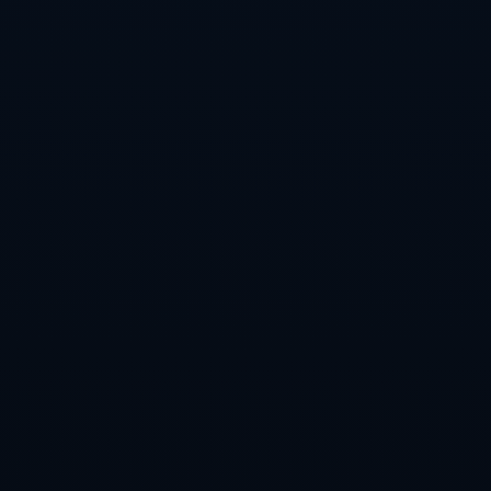
傷病嚴重程度.
NEXT：
2022世界杯加拿大簡介.
RELATED NEWS
世界杯比分预测高手心得交流
世界杯买球入口官方网站推荐
世界杯滚球历史数据分析，让你抓准胜负脉络
世界杯下注经验交流，实用心得探讨
世界杯竞猜平台排行榜数据研究
探究2026世界杯竞猜市场未来发展方向
CATEGORIES