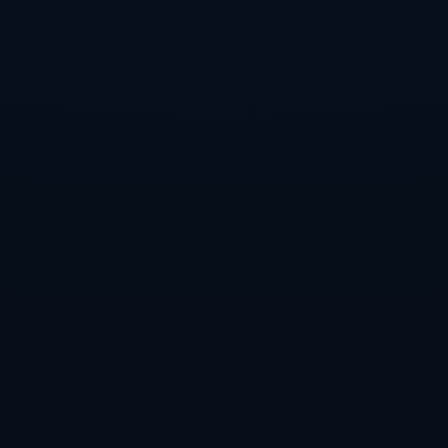
路增加了一份底气。
**关键词**如“字母哥”、“利拉德”、“雄鹿与公牛”、“扎克·拉文”
等贯穿全篇，自然融入，让读者能够直观理解文章主旨。随着
赛季的深入，相信雄鹿将继续巩固他们的强势地位，而此次胜
利只是开端。
PREVIOUS：
滕哈赫解說換林德洛夫之舉 防患未然並觀察