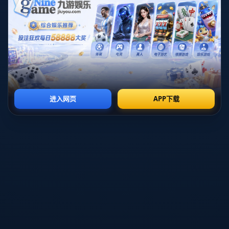
机会。
而在关键时刻，利拉德依旧展现了作为巨星的沉稳与冷静。在
第四节公牛掀起反扑高潮时，利拉德连续几次稳健的罚球和投
篮，帮助雄鹿稳住局势。这样的表现表明利拉德正在迅速适应
球队的新战术体系，与字母哥的双巨头组合初见成效。
### **扎克·拉文孤军奋战，公牛陷入挣扎**