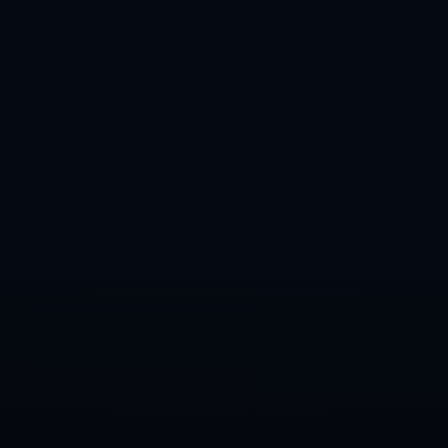
精神踢不垮！
曝J羅因與範戴克相撞致要害部位受傷.
皮特森命中11記三分 狂砍48分 趙睿貢獻12分 李炎哲16分9
板 新疆大勝天津.
摩洛哥在奧運會中以6-0大勝埃及奪得銅牌 阿布德兩傳一射
阿什拉夫進世界波.
CONTACT US
Contact: 必一运动bsport体育
Phone: 13561375950
Tel: 0371-5296915
E-mail: admin@btiyu-news.com