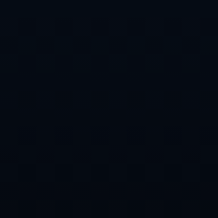
NEWS
各地因地制宜加快培育壮大新质生产力
洛卡特利：聖西羅為長大之所 米蘭球迷永恒記憶.
哈尔滨迎来第九届亚洲冬季运动会盛大开幕 习近平宣布赛事
启动
馬丁和尼科帕斯成了新賽季一線隊的最後選擇.
兼職經紀人！盧克·肖遊說凱恩賴斯加入曼聯！建議俱樂部2
億帶走二人！.
深度解析：世界杯外围投注投注技巧
20-21賽季英超聯賽第2輪比賽集錦.