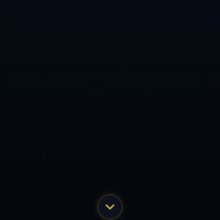
世界杯买球指南：新手也能轻松上手
CONTACT US
Contact: 必一运动bsport体育
Phone: 13561375950
Tel: 0371-5296915
E-mail: admin@btiyu-news.com
Add:湖北省襄阳市樊城区高新区高新技术创业服务中心
Copyright 2024
必一运动Bsport体育 - 权威体育平台官网
All Rights by
必一运
动bsport体育