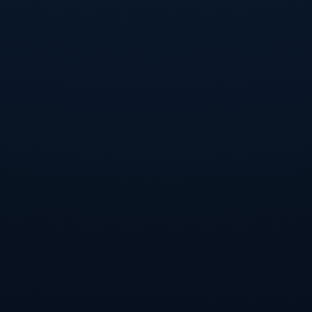
里，数据分析成为不可或缺的工具。俱乐部使用数据来评估潜
在球员的表现能力，适应性以及心理素质，通过**大数据分析
**来精确地瞄准最适合的增援对象。