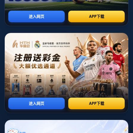
*中超联赛*作为中国顶级足球联赛，其转会窗口的安排对于球
队阵容的调整和提升起着至关重要的作用。通常，中超联赛的
转会窗口分为冬季和夏季两段。2022年，**冬季转会窗口**
开放时间为1月1日至2月28日，而**夏季转会窗口**则从7月1
日到7月31日。这些期间不仅允许球队补充新鲜血液，也为失
意球员寻找新东家提供了希望。
首先，让我们来看看为什么这些日期如此重要。赛季初的冬季
转会窗口，为俱乐部提供了一个重新审视和调整战略的机会。