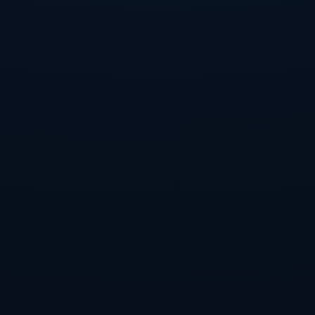
2020赛季的中国足协杯半决赛不仅是一场比赛，更是对各支球
队在战术、配合和意志力上的全面考验。这些球队通过比赛验
证了自己的实力，为我们展示了高水平的足球竞技。
**总结**
通过本次半决赛的精彩表现，球队磨合、球员状态以及临场指
挥等因素都成为了决定胜负的关键所在。同时，这些比赛也证
明了中国足球的进步，吸引了更多年轻球迷的关注，为未来的