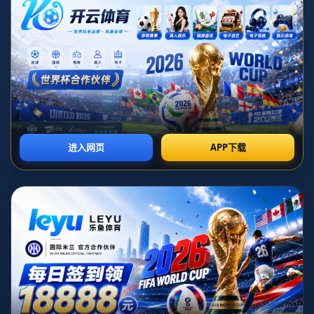
本篇文章将带您重温半决赛的**精彩瞬间**，让您在家中也能
感受到赛事激动人心的氛围。
**半决赛对阵分析**
2020赛季中国足协杯半决赛由四支实力雄厚的球队展开激烈角
逐。这些球队分别是广州恒大、北京国安、上海上港和山东鲁
能。每支队伍都拥有多位顶尖球员，阵容整齐、战术多变，这
使得比赛更具观赏性。广州恒大以其**强大的攻击线**和丰富
的大赛经验闻名，而北京国安则凭借**坚韧的防守**和团队协
作能力不容小觑。
**精彩比赛瞬间**
在广州恒大对阵上海上港的比赛中，恒大的前锋**艾克森**表
现出色，多次在关键时刻制造威胁。他凭借一记**精彩的倒钩
射门**首开纪录，帮助球队占得先机。上海上港虽然在上半场
表现不佳，但下半场通过战术调整，加强中路渗透，终于由**