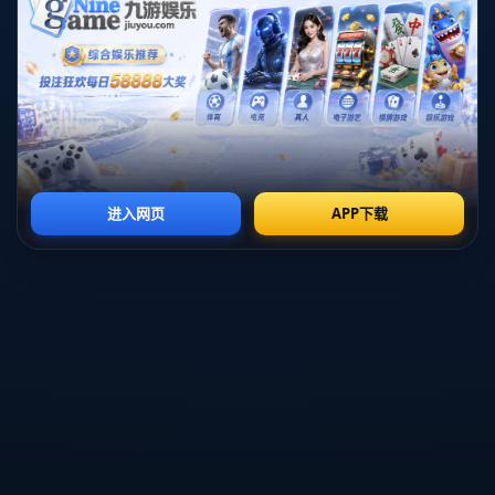
**战术与策略**
从这两场对决中，我们可以看到现代足球对**战术**与**策略
**的重视程度不断提升。广州恒大依靠前场高压逼抢和快速反
击，占据主动权。而北京国安则更加注重控球率和场上节奏的
把握，以灵活多变的战术应对山东鲁能的强力冲击。这两种风
格的**战术对比**让比赛更具层次感，为观众献上了一场视觉
盛宴。