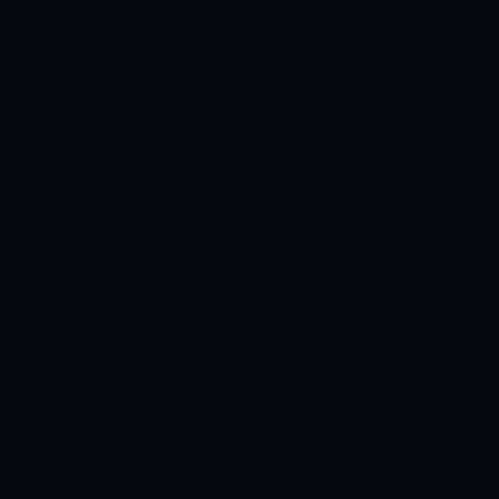
世界杯下注技巧分享，新手必看攻略
2020歐洲杯英格蘭陣容名單.
似曾相識的劇本 聖約翰關鍵時刻失手 貝勒大學以追身三分逆
轉勝利.
世界杯下注平台法律法规：合规经营解析
“仅得43分”被迫拿得分王！ 科比也险些离开了湖人！
世界杯比分预测专家意见与建议
CONTACT US
Contact: 必一运动bsport体育
Phone: 13561375950