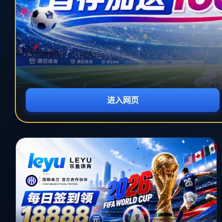
## 
选择世界杯竞猜平台需要注意哪些事项
海港队
歐國聯小組賽第3輪葡萄牙2-0捷克 坎
望通过
塞洛格德斯破門B席助攻梅開二度.
意在通
康寧漢姆：老將閱歷豐厚 關鍵時刻助團
反观亚
隊沈著應對.
港防线
孫興慜接近與熱刺完成續約 新合同簽至
## 
2025.
在这场
世界杯竞猜爆冷门球队预测技巧
如，海
将让比
世界杯直播付费与免费资源对比选择
再者，
2025全国五人制足球锦标赛开赛
防守上
世界杯外围平台用户评价：哪家更受欢
## 
迎