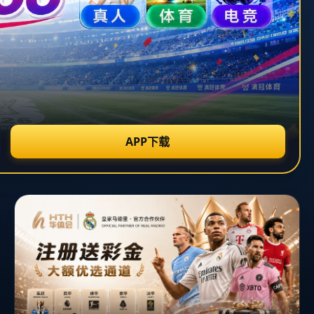
海港vs亚泰：战术布局
在穆斯卡特的指挥下，展现出强烈的进攻意识。他们采用了高位压迫的战
快速的传递和宽广的场面，撕裂对手的防线**。值得注意的是，此次穆斯卡特
过压制对手来创造更多的进攻机会。
泰，谢晖则是强调团队配合与整体防守。他将重心放在了反击战术上，*
的漏洞**。谢晖过往的战术设置在面对强敌时普遍效果良好，特别是其
关键球员的对抗
交锋中，几位关键球员的表现将直接影响比赛结果。海港的**前锋组合**
港的**高海宁**具备极强的个人突破能力，而亚泰队的**李光**则以
赛充满悬念。
穆斯卡特战术下的海港强调前场**三人组合的灵活性与快速换位**，形
可能会采取更为传统的**4231阵形**，通过密集的中场控球来限制海港
比赛展望