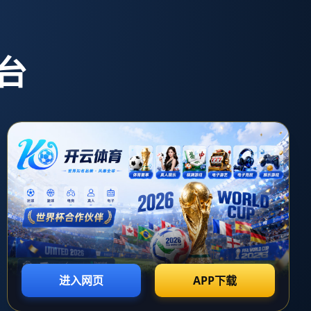
压着打？攻防战
新任海港主教练穆斯卡特**与亚泰教练**谢晖**的
教头的战术安排和理念将直接影响比赛的走向。