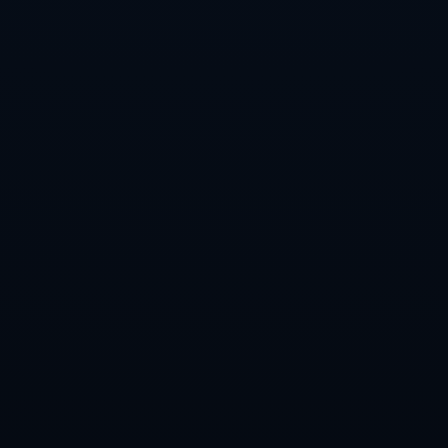
CATEGORIES
公司新闻
行业资讯
NEWS
超越傳奇！薩拉赫超傑拉德成利物浦隊史第五射手！.
孔帕尼：阿爾特塔戰術指導非常出色 我們會繼續努力.
2021賽季亞洲冠軍聯賽小組分組.
新浪直击：国足备战世预赛
曼晚：曼城已向奥尔特加提供续约合同