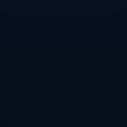
益的同时，也维护足球的公平与正义？
## 结语
孙准浩的禁足事件提醒我们，足球不仅仅是一项竞技运动，还
是构建在规则与道德之上的社会现象。正因为有了这些规则，
才能让足球的魅力得以持续。随着事件的进一步发展，各方的
反应和处理将深刻影响未来的国际足球格局。